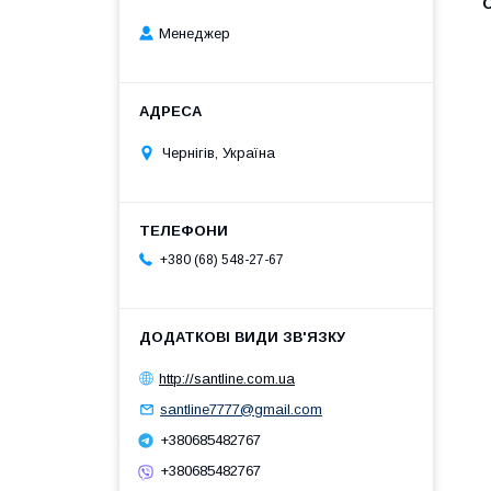
Менеджер
Чернігів, Україна
+380 (68) 548-27-67
http://santline.com.ua
santline7777@gmail.com
+380685482767
+380685482767