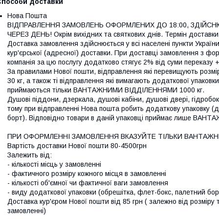
Способи доставки
Нова Пошта
ВІДПРАВЛЕННЯ ЗАМОВЛЕНЬ ОФОРМЛЕНИХ ДО 18:00, ЗДІЙСНЮ
ЧЕРЕЗ ДЕНЬ! Окрім вихідних та святкових днів. Термін доставки 
Доставка замовлення здійснюється у всі населені пункти України,
кур'єрської (адресної) доставки. При доставці замовлення з фо
компанія за цю послугу додатково стягує 2% від суми переказу +
За правилами Нової пошти, відправлення які перевищують розм
30 кг, а також ті відправлення які вимагають додаткової упаковк
приймаються тільки ВАНТАЖНИМИ ВІДДІЛЕННЯМИ 1000 кг.

Душові піддони, дзеркала, душові кабіни, душові двері, гідробок
тому при відправленні Нова пошта робить додаткову упаковку (д
борт). Відповідно товари в даній упаковці приймає лише ВАНТ
ПРИ ОФОРМЛЕННІ ЗАМОВЛЕННЯ ВКАЗУЙТЕ ТІЛЬКИ ВАНТАЖНЕ 
Вартість доставки Нової пошти 80-4500грн 

Залежить від:

- кількості місць у замовленні

- фактичного розміру кожного місця в замовленні

- кількості об'ємної чи фактичної ваги замовлення

- виду додаткової упаковки (обрешітка, флет-бокс, палетний борт
Доставка кур'єром Нової пошти від 85 грн ( залежно від розміру то
замовленні)