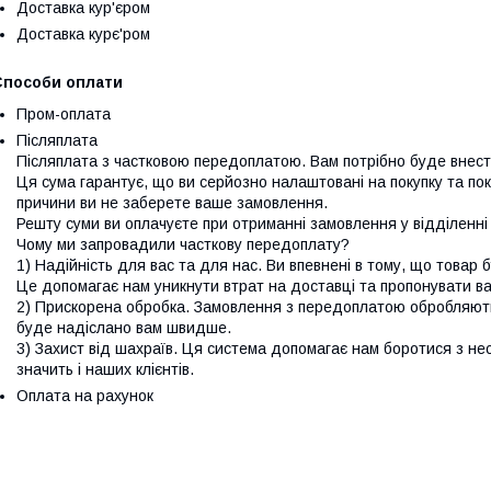
Доставка кур'єром
Доставка курє'ром
Способи оплати
Пром-оплата
Післяплата
Післяплата з частковою передоплатою. Вам потрібно буде внес
Ця сума гарантує, що ви серйозно налаштовані на покупку та покр
причини ви не заберете ваше замовлення.

Решту суми ви оплачуєте при отриманні замовлення у відділенні "
Чому ми запровадили часткову передоплату?

1) Надійність для вас та для нас. Ви впевнені в тому, що товар 
Це допомагає нам уникнути втрат на доставці та пропонувати вам 
2) Прискорена обробка. Замовлення з передоплатою обробляют
буде надіслано вам швидше.

3) Захист від шахраїв. Ця система допомагає нам боротися з не
значить і наших клієнтів.
Оплата на рахунок