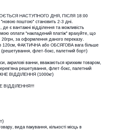
ЄТЬСЯ НАСТУПНОГО ДНЯ, ПІСЛЯ 18:00 
"новою поштою" становить 2-3 дні.

 де є вантажні відділення та можливість 
рмою оплати "накладений платіж" врахуйте, що 
 20грн, за оформлення даного переказу.

ір 120см, ФАКТИЧНА або ОБСЯГОВА вага більше 
и (решетування, флет-бокс, палетний борт) 
си, акрилові ванни, вважаються крихким товаром, 
ерев'яна решетування, флет-бокс, палетний 
АЖНЕ ВІДДІЛЕННЯ (1000кг)

ВІДДІЛЕННЯ!!!

)

вару, вида пакування, кількості місць в 