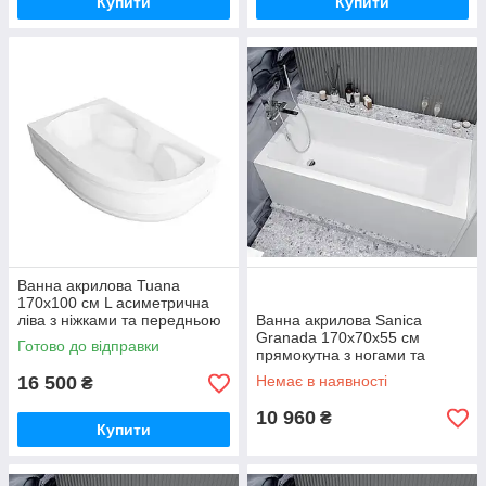
Купити
Купити
Ванна акрилова Tuana
170х100 см L асиметрична
ліва з ніжками та передньою
Ванна акрилова Sanica
панеллю
Granada 170х70х55 см
Готово до відправки
прямокутна з ногами та
передньою панеллю
16 500
Немає в наявності
₴
10 960
₴
Купити