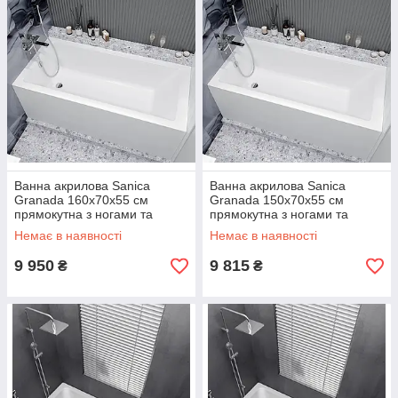
Ванна акрилова Sanica
Ванна акрилова Sanica
Granada 160х70х55 см
Granada 150х70х55 см
прямокутна з ногами та
прямокутна з ногами та
передньою панеллю
передньою панеллю
Немає в наявності
Немає в наявності
9 950
9 815
₴
₴