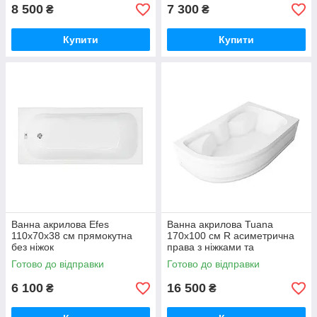
8 500
7 300
₴
₴
Купити
Купити
Ванна акрилова Efes
Ванна акрилова Tuana
110x70х38 см прямокутна
170х100 см R асиметрична
без ніжок
права з ніжками та
передньою панеллю
Готово до відправки
Готово до відправки
6 100
16 500
₴
₴