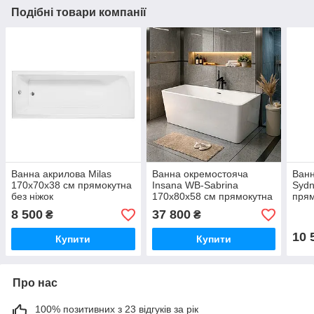
Подібні товари компанії
Ванна акрилова Milas
Ванна окремостояча
Ванн
170x70х38 см прямокутна
Insana WB-Sabrina
Sydn
без ніжок
170х80х58 см прямокутна
прям
акрилова з ніжками і
пер
8 500
37 800
₴
₴
сифоном
10 
Купити
Купити
Про нас
100% позитивних з 23 відгуків за рік