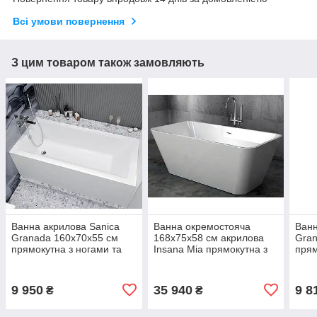
Всі умови повернення
З цим товаром також замовляють
Ванна акрилова Sanica
Ванна окремостояча
Ванн
Granada 160х70х55 см
168х75х58 см акрилова
Gran
прямокутна з ногами та
Insana Mia прямокутна з
прям
передньою панеллю
сифоном і ніжками
пер
9 950
35 940
9 8
₴
₴