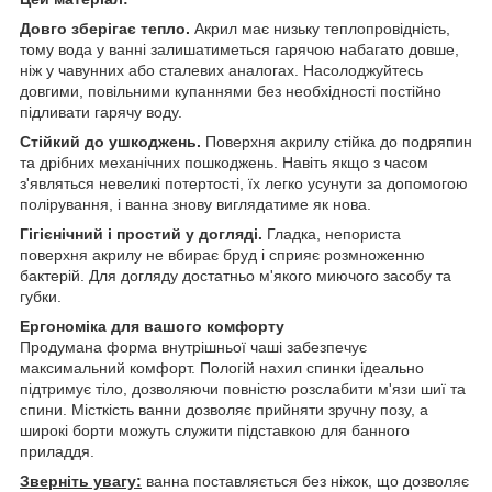
Довго зберігає тепло.
Акрил має низьку теплопровідність,
тому вода у ванні залишатиметься гарячою набагато довше,
ніж у чавунних або сталевих аналогах. Насолоджуйтесь
довгими, повільними купаннями без необхідності постійно
підливати гарячу воду.
Стійкий до ушкоджень.
Поверхня акрилу стійка до подряпин
та дрібних механічних пошкоджень. Навіть якщо з часом
з'являться невеликі потертості, їх легко усунути за допомогою
полірування, і ванна знову виглядатиме як нова.
Гігієнічний і простий у догляді.
Гладка, непориста
поверхня акрилу не вбирає бруд і сприяє розмноженню
бактерій. Для догляду достатньо м'якого миючого засобу та
губки.
Ергономіка для вашого комфорту
Продумана форма внутрішньої чаші забезпечує
максимальний комфорт. Пологій нахил спинки ідеально
підтримує тіло, дозволяючи повністю розслабити м'язи шиї та
спини. Місткість ванни дозволяє прийняти зручну позу, а
широкі борти можуть служити підставкою для банного
приладдя.
Зверніть увагу:
ванна поставляється без ніжок, що дозволяє