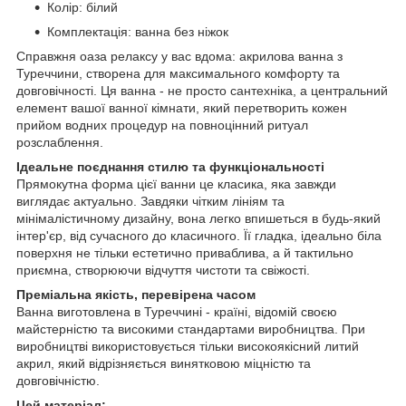
Колір: білий
Комплектація: ванна без ніжок
Справжня оаза релаксу у вас вдома: акрилова ванна з
Туреччини, створена для максимального комфорту та
довговічності. Ця ванна - не просто сантехніка, а центральний
елемент вашої ванної кімнати, який перетворить кожен
прийом водних процедур на повноцінний ритуал
розслаблення.
Ідеальне поєднання стилю та функціональності
Прямокутна форма цієї ванни це класика, яка завжди
виглядає актуально. Завдяки чітким лініям та
мінімалістичному дизайну, вона легко впишеться в будь-який
інтер'єр, від сучасного до класичного. Її гладка, ідеально біла
поверхня не тільки естетично приваблива, а й тактильно
приємна, створюючи відчуття чистоти та свіжості.
Преміальна якість, перевірена часом
Ванна виготовлена в Туреччині - країні, відомій своєю
майстерністю та високими стандартами виробництва. При
виробництві використовується тільки високоякісний литий
акрил, який відрізняється винятковою міцністю та
довговічністю.
Цей матеріал: