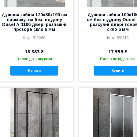
Душова кабіна 120х80х190 см
Душова кабіна 100х10
прямокутна без піддону
см без піддону Dusel 
Dusel А-1106 двері розпашні
розсувні двері тоно
прозоре скло 6 мм
скло 6 мм
511068
551113
18 383 ₴
17 955 ₴
Готово до відправки
Готово до відправки
Купити
Купити