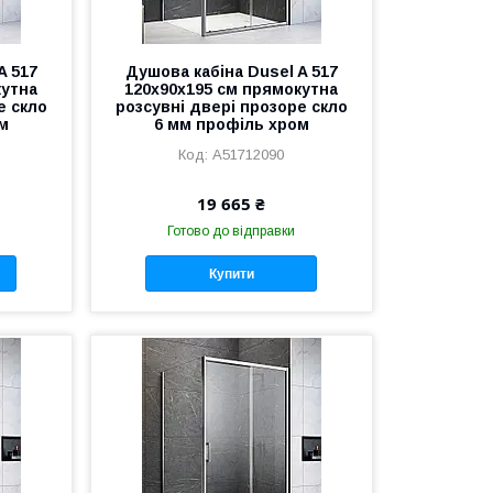
A 517
Душова кабіна Dusel A 517
кутна
120х90х195 см прямокутна
е скло
розсувні двері прозоре скло
м
6 мм профіль хром
A51712090
19 665 ₴
Готово до відправки
Купити