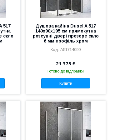
A 517
Душова кабіна Dusel A 517
кутна
140х90х195 см прямокутна
е скло
розсувні двері прозоре скло
м
6 мм профіль хром
A51714090
21 375 ₴
Готово до відправки
Купити