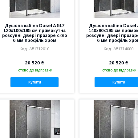
Душова кабіна Dusel A 517
Душова кабіна Dusel 
120х100х195 см прямокутна
140х80х195 см прямо
розсувні двері прозоре скло
розсувні двері прозор
6 мм профіль хром
6 мм профіль хро
A51712010
A51714080
20 520 ₴
20 520 ₴
Готово до відправки
Готово до відправки
Купити
Купити