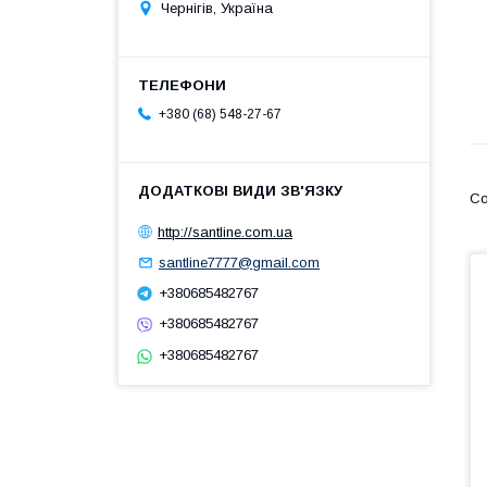
Чернігів, Україна
+380 (68) 548-27-67
http://santline.com.ua
santline7777@gmail.com
+380685482767
+380685482767
+380685482767