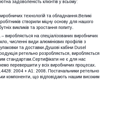
ютна задоволеність клієнтів у всьому:
виробничих технологій та обладнання.Великі
івробітників створили міцну основу для нашого
тніх викликів та зростання попиту.
 – ​​виробляється на спеціалізованих виробничих
кло, численні види алюмінієвих профілів з
упаковки та доставки.Душові кабіни Dusel
продукція ретельно розробляється, виробляється
ним стандартам.Сертифікати не є для нас
гнемо перевершити у всіх виробничих процесах.
14428: 2004 + A1: 2008. Постачальники ретельно
льки компоненти, що відповідають нашим високим