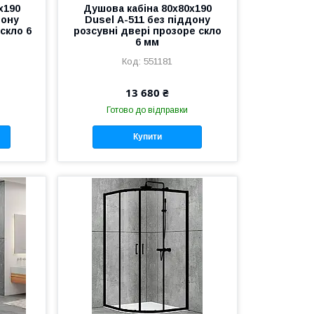
х190
Душова кабіна 80х80х190
дону
Dusel А-511 без піддону
скло 6
розсувні двері прозоре скло
6 мм
551181
13 680 ₴
Готово до відправки
Купити