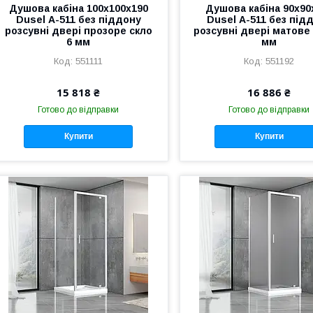
Душова кабіна 100х100х190
Душова кабіна 90х90
Dusel А-511 без піддону
Dusel А-511 без під
розсувні двері прозоре скло
розсувні двері матове 
6 мм
мм
551111
551192
15 818 ₴
16 886 ₴
Готово до відправки
Готово до відправки
Купити
Купити