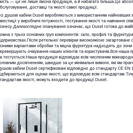
кість — це не лише якісна продукція, а й набагато більша.Це абсол
бслуговуванні, доставці та якості самої продукції.
сі душові кабіни Dusel виробляються з використанням найновіших 
нвестиції у виробничі потужності, тестування якості та навчання сп
ізнесу.Далекоглядне планування означає, що Dusel готова до майбу
ожна з трьох основних груп компонентів: скло, профілі та фурнітура
ідприємствах.Після ретельної перевірки високоякісне загартоване с
ізними варіантами обробки та міцна фурнітура надходять до зони 
еревершують очікування наших клієнтів та користувачів.Вся наша 
а тестується.Наша продукція відповідає всім численним міжнарод
оловним досягненням, швидше за це мінімальні вимоги, які ми пра
ушові кабіни Dusel сертифіковані відповідно до стандарту CE EN 
ідбираються для оцінки якості, що відповідає всім стандартам.Ті
тандартам якості, можуть входити до продукції Dusel.