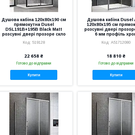
Душова кабіна 120х80х190 см
Душова кабіна Dusel 
прямокутна Dusel
120х80х195 см прямо
DSL191B+195B Black Matt
розсувні двері прозор
розсувні двері прозоре скло
6 мм профіль хро
519128
A51712080
22 658 ₴
18 810 ₴
Готово до відправки
Готово до відправки
Купити
Купити