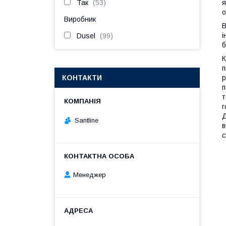
Так
53
я
о
Виробник
В
і
Dusel
99
б
К
п
КОНТАКТИ
р
п
т
г
Д
Santline
в
с
Менеджер