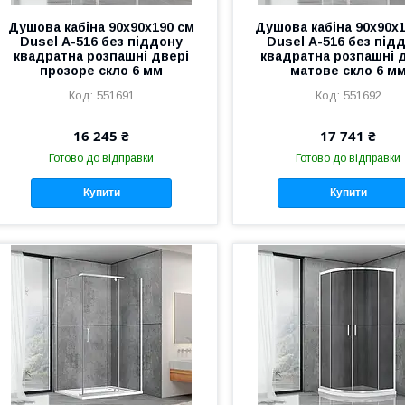
Душова кабіна 90х90х190 см
Душова кабіна 90х90х
Dusel А-516 без піддону
Dusel А-516 без під
квадратна розпашні двері
квадратна розпашні 
прозоре скло 6 мм
матове скло 6 м
551691
551692
16 245 ₴
17 741 ₴
Готово до відправки
Готово до відправки
Купити
Купити