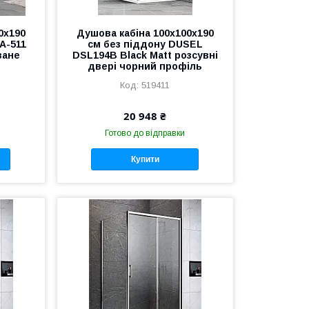
0х190
Душова кабіна 100х100х190
А-511
см без піддону DUSEL
ване
DSL194B Black Matt розсувні
двері чорний профіль
519411
20 948 ₴
Готово до відправки
Купити