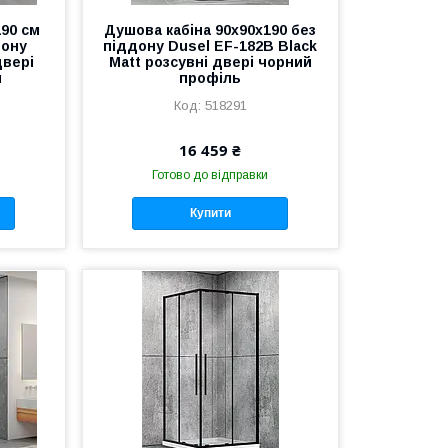
190 см
Душова кабіна 90х90х190 без
дону
піддону Dusel EF-182B Black
двері
Matt розсувні двері чорний
м
профіль
518291
16 459 ₴
Готово до відправки
Купити