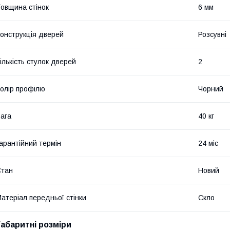
овщина стінок
6 мм
онструкція дверей
Розсувні
ількість стулок дверей
2
олір профілю
Чорний
ага
40 кг
арантійний термін
24 міс
Стан
Новий
атеріал передньої стінки
Скло
Габаритні розміри