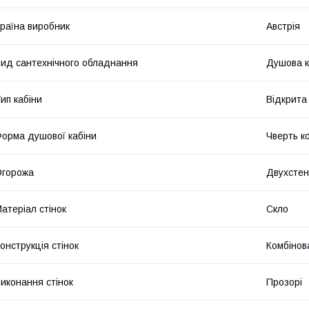
раїна виробник
Австрія
ид сантехнічного обладнання
Душова к
ип кабіни
Відкрита
орма душової кабіни
Чверть к
Огорожа
Двухсте
атеріал стінок
Скло
онструкція стінок
Комбінов
иконання стінок
Прозорі