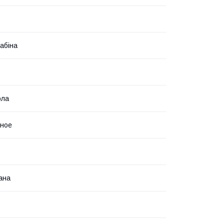
абіна
ола
нное
ана