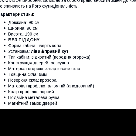
АЖЛИВО!! Виробник залишає за собою право вносити зміни до компл
е впливають на його функціональність.
Характеристики:
Довжина: 90 см
Ширина: 90 см
Висота: 190 см
БЕЗ ПІДДОНУ
Форма кабіни: чверть кола
Установка:
лівий/правий кут
Тип кабіни: відкритий (передня огорожа)
Конструкція дверей: розсувна
Матеріал огорожі: загартоване скло
Товщина скла: 6мм
Поверхня скла: прозора
Матеріал профілю: алюміній (анодований)
Колір профілю: чорний
Подвійна металева ручка
Магнітний замок дверей