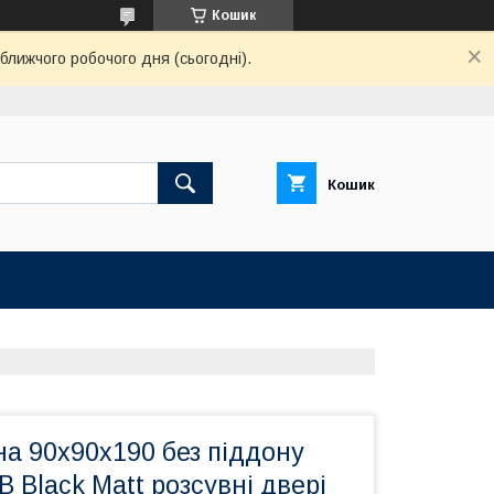
Кошик
ближчого робочого дня (сьогодні).
Кошик
а 90х90х190 без піддону
B Black Matt розсувні двері