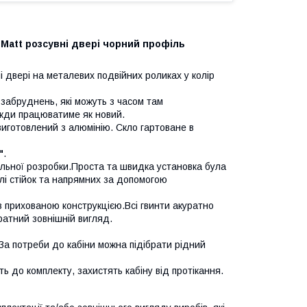
 Matt розсувні двері чорний профіль
і двері на металевих подвійних роликах у колір
забруднень, які можуть з часом там
вжди працюватиме як новий.
виготовлений з алюмінію. Скло гартоване в
"
.
тельної розробки.Проста та швидка установка була
і стійок та напрямних за допомогою
 з прихованою конструкцією.Всі гвинти акуратно
ратний зовнішній вигляд.
. За потреби до кабіни можна підібрати рідний
ь до комплекту, захистять кабіну від протікання.