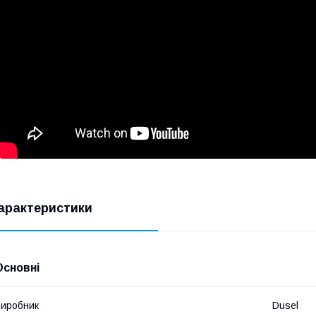
арактеристики
Основні
иробник
Dusel