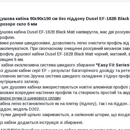
ушова кабіна 90х90х190 см без піддону Dusel EF-182B Black
розоре скло 6 мм
ушова кабіна Dusel EF-182B Black Matt напівкругла, має дві розсувн
рофілю.
ижні ролики швидкознімні, дозволяють легко очистити профіль від 
акопичуватися. При своєчасному очищенні розсувний механізм за
рофіль душової кабіни Dusel EF-182B Black Matt чорний, матовий, 
овщині 6 мм.
 кабіни ексклюзивна система швидкого збирання
"Easy Fit Series
сі душові кабіни серії EF – результат багаторічного досвіду та ре
оловною метою.Зручна система швидкого складання з'єднує профіл
нутрішнього затиску.
 цих душових кабінах використовуються новітні алюмінієві профілі
аховані всередині настінних профілів та створюють простий та аку
верні ручки із цинкового сплаву
абіна легко встановлюється як на плитку (підлогу), так і на піддон
іддон, модель D202.
тулки дверей щільно закриваються, а силіконові шторки, що входят
о кабіни додається інструкція зі збирання.