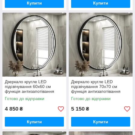
Купити
Купити
Дзеркало кругле LED
Дзеркало кругле LED
підсвічування 60х60 см
підсвічування 70х70 см
функція антизапотівання
функція антизапотівання
Insana J-016 для ванної
Insana J-016 для ванної
Готово до відправки
Готово до відправки
кімнати
кімнати
4 850
5 150
₴
₴
Купити
Купити