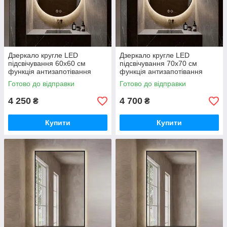
Дзеркало кругле LED
Дзеркало кругле LED
підсвічування 60х60 см
підсвічування 70х70 см
функція антизапотівання
функція антизапотівання
Insana J-005 для ванної
Insana J-005 для ванної
Готово до відправки
Готово до відправки
кімнати
кімнати
4 250
4 700
₴
₴
Купити
Купити