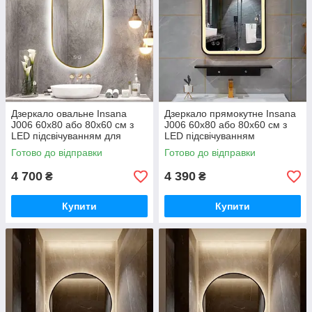
Дзеркало овальне Insana
Дзеркало прямокутне Insana
J006 60x80 або 80х60 см з
J006 60x80 або 80х60 см з
LED підсвічуванням для
LED підсвічуванням
ванної кімнати
підігрівом для ванної кімнати
Готово до відправки
Готово до відправки
4 700
4 390
₴
₴
Купити
Купити