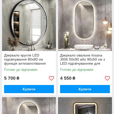
Дзеркало кругле LED
Дзеркало овальне Insana
підсвічування 80х80 см
J006 50x90 або 90х50 см з
функція антизапотівання
LED підсвічуванням для
Insana J-016 для ванної
ванної кімнати
Готово до відправки
Готово до відправки
кімнати
5 700
4 550
₴
₴
Купити
Купити