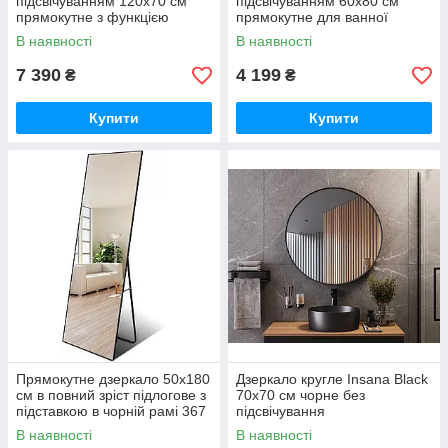
підсвічуванням 120х70 см
підсвічуванням 60х80 см
прямокутне з функцією
прямокутне для ванної
температура час для ванної
кімнати 321
В наявності
В наявності
кімнати 176
7 390
4 199
₴
₴
Купити
Купити
Прямокутне дзеркало 50х180
Дзеркало кругле Insana Black
см в повний зріст підлогове з
70х70 см чорне без
підставкою в чорній рамі 367
підсвічування
В наявності
В наявності