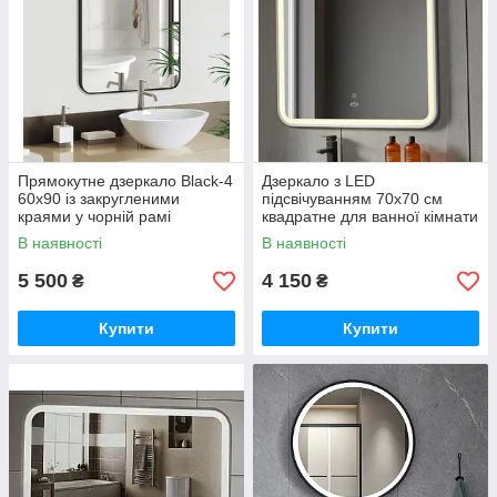
Прямокутне дзеркало Black-4
Дзеркало з LED
60х90 із закругленими
підсвічуванням 70х70 см
краями у чорній рамі
квадратне для ванної кімнати
282 White
В наявності
В наявності
5 500
4 150
₴
₴
Купити
Купити