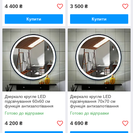
4 400
3 500
₴
₴
Купити
Купити
Дзеркало кругле LED
Дзеркало кругле LED
підсвічування 60х60 см
підсвічування 70х70 см
функція антизапотівання
функція антизапотівання
Insana J-004 для ванної
Insana J-004 для ванної
Готово до відправки
Готово до відправки
кімнати
кімнати
4 200
4 690
₴
₴