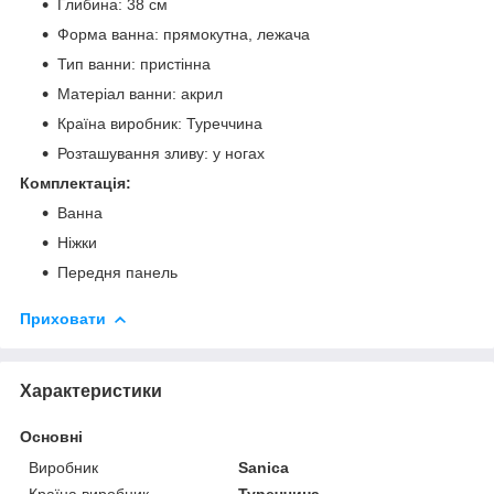
Глибина: 38 см
Форма ванна: прямокутна, лежача
Тип ванни: пристінна
Матеріал ванни: акрил
Країна виробник: Туреччина
Розташування зливу: у ногах
Комплектація:
Ванна
Ніжки
Передня панель
Приховати
Характеристики
Основні
Виробник
Sanica
Країна виробник
Туреччина