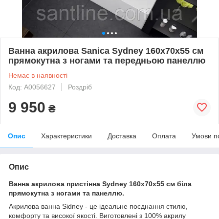
Ванна акрилова Sanica Sydney 160х70х55 см
прямокутна з ногами та передньою панеллю
Немає в наявності
Код: А0056627
Роздріб
9 950
₴
Опис
Характеристики
Доставка
Оплата
Умови п
Опис
Ванна акрилова пристінна Sydney 160х70х55 см біла
прямокутна з ногами та панеллю.
Акрилова ванна Sidney - це ідеальне поєднання стилю,
комфорту та високої якості. Виготовлені з 100% акрилу