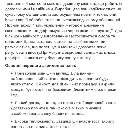
товщиною 4 мм, вони мають підвищену міцність, що робить їх
довговічними і надійними. Виробництво ванн здійснюється на
сучасному обладнанні із застосуванням новітніх технологій.
Кожен виріб обробляється на високошвидкісному обладнанні.
Якісний акрил 4 мм, укріплений методом армування
скловолокном, не деформується через роки експлуатації. Для
більшої надійності у виготовленні застосовується смола та
пластини.Ванна встановлюється на різьбові ніжки, що
регулюються, що полегшує її монтаж і дозволяє легко
регулювати висоту.Прямокутна акрилова ванна має кілька
розмірів і впишеться у будь-яку ванну кімнату.
Основні переваги акрилових ванн:
Привабливі зовнішній вигляд. Біла ванна -
найпоширеніший варіант, підходить для ванни будь-
якого стилю. Ємності для гігієнічних процедур з акрилу
можуть бути молочно-бежевими, блакитними, зеленими
і т.д.
Легкий догляд – ще один плюс литої акрилової ванни.
Достатньо помити її ганчіркою з м'яким миючим
засобом, і вона знову блищить, як нова.
Висока теплоємність. Завдяки цій властивості акрилу
ванна довго залишається теплою.