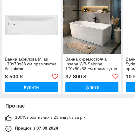
Ванна акрилова Milas
Ванна окремостояча
Ванн
170x70х38 см прямокутна
Insana WB-Sabrina
Sydn
без ніжок
170х80х58 см прямокутна
прям
акрилова з ніжками і
пер
8 500
37 800
10 
₴
₴
сифоном
Купити
Купити
Про нас
100% позитивних з 23 відгуків за рік
Працює з 07.08.2024