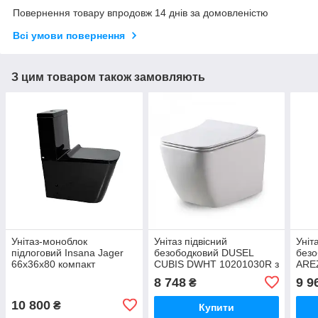
Повернення товару впродовж 14 днів за домовленістю
Всі умови повернення
З цим товаром також замовляють
Унітаз-моноблок
Унітаз підвісний
Уніт
підлоговий Insana Jager
безободковий DUSEL
без
66х36х80 компакт
CUBIS DWHT 10201030R з
ARE
пристінний чорний з
плавнопадаючим
пла
8 748
9 9
₴
швидкознімним сидінням
сидінням Soft Close
сиді
дюропласт
дюр
10 800
₴
Купити