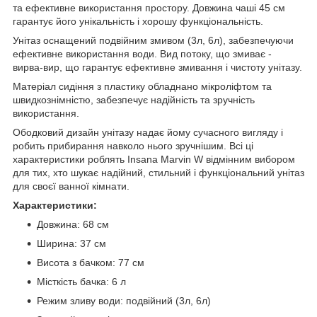
та ефективне використання простору. Довжина чаші 45 см
гарантує його унікальність і хорошу функціональність.
Унітаз оснащений подвійним змивом (3л, 6л), забезпечуючи
ефективне використання води. Вид потоку, що змиває -
вирва-вир, що гарантує ефективне змивання і чистоту унітазу.
Матеріал сидіння з пластику обладнано мікроліфтом та
швидкознімністю, забезпечує надійність та зручність
використання.
Ободковий дизайн унітазу надає йому сучасного вигляду і
робить прибирання навколо нього зручнішим. Всі ці
характеристики роблять Insana Marvin W відмінним вибором
для тих, хто шукає надійний, стильний і функціональний унітаз
для своєї ванної кімнати.
Характеристики:
Довжина: 68 см
Ширина: 37 см
Висота з бачком: 77 см
Місткість бачка: 6 л
Режим зливу води: подвійний (3л, 6л)