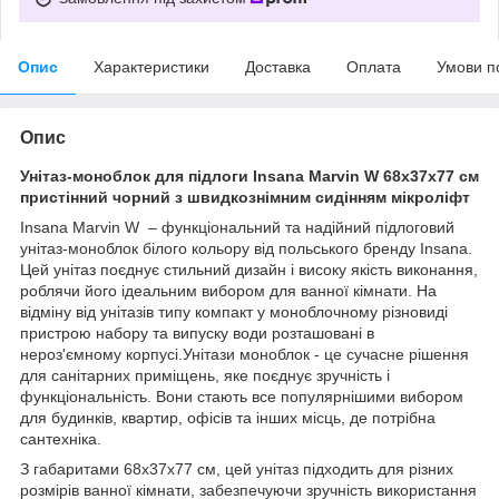
Опис
Характеристики
Доставка
Оплата
Умови п
Опис
Унітаз-моноблок для підлоги Insana Marvin W 68х37х77 см
пристінний чорний з швидкознімним сидінням мікроліфт
Insana Marvin W – функціональний та надійний підлоговий
унітаз-моноблок білого кольору від польського бренду Insana.
Цей унітаз поєднує стильний дизайн і високу якість виконання,
роблячи його ідеальним вибором для ванної кімнати. На
відміну від унітазів типу компакт у моноблочному різновиді
пристрою набору та випуску води розташовані в
нероз'ємному корпусі.Унітази моноблок - це сучасне рішення
для санітарних приміщень, яке поєднує зручність і
функціональність. Вони стають все популярнішими вибором
для будинків, квартир, офісів та інших місць, де потрібна
сантехніка.
З габаритами 68х37х77 см, цей унітаз підходить для різних
розмірів ванної кімнати, забезпечуючи зручність використання