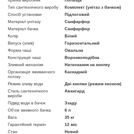
Тип сантехнічного виробу
Комплект (унітаз з бачком)
Спосіб установки
Підлоговий
Матеріал унітазу
Санфарфор
Матеріал бачка
Санфарфор
Колір
Білий
Випуск (злив)
Горизонтальний
Форма чаші
Овальна
Конструкція чаші
Воронкоподібна
Зливний механізм
Натискання на кнопку
Організація змиваючого
Каскадний
потоку
Режим зливу води
Дві кнопки (режим економ)
Стиль сантехнічного
Авангард
вироби
Підвід води в бачок
Ззаду
Об'єм змивного бачка
6 л
Вага
35 кг
Гарантійний термін
12 міс
Стан
Новий