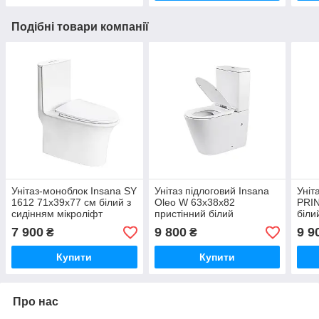
Подібні товари компанії
Унітаз-моноблок Insana SY
Унітаз підлоговий Insana
Уніт
1612 71х39х77 см білий з
Oleo W 63х38х82
PRIN
сидінням мікроліфт
пристінний білий
біли
безободковий з
мікр
7 900
9 800
9 9
₴
₴
швидкознімним сидінням
мікроліфт
Купити
Купити
Про нас