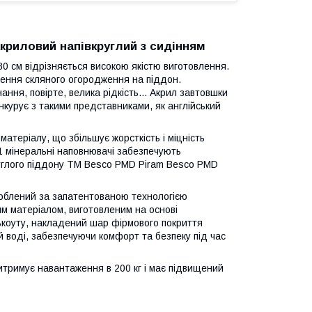
акриловий напівкруглий з сидінням
80 см відрізняється високою якістю виготовлення.
лення скляного огородження на піддон.
ння, повірте, велика рідкість... Акрил завтовшки
нкурує з такими представниками, як англійський
теріалу, що збільшує жорсткість і міцність
01 мінеральні наповнювачі забезпечують
круглого піддону ТМ Besco PMD Piram Besco PMD
роблений за запатентованою технологією
им матеріалом, виготовленим на основі
лькоуту, накладений шар фірмового покриття
й воді, забезпечуючи комфорт та безпеку під час
итримує навантаження в 200 кг і має підвищений