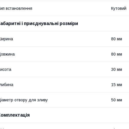
ип встановлення
Кутовий
Габаритні і приєднувальні розміри
Ширина
80 мм
Довжина
80 мм
исота
30 мм
либина
15 мм
іаметр отвору для зливу
50 мм
Комплектація