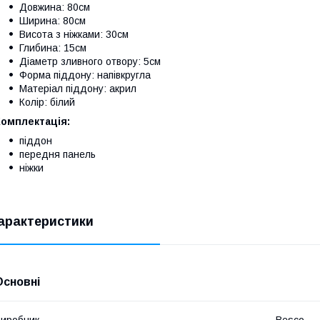
Довжина: 80см
Ширина: 80см
Висота з ніжками: 30см
Глибина: 15см
Діаметр зливного отвору: 5см
Форма піддону: напівкругла
Матеріал піддону: акрил
Колір: білий
Комплектація:
піддон
передня панель
ніжки
арактеристики
Основні