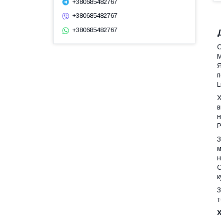
+380685482767
+380685482767
+380685482767
С
М
Я
п
L
Х
в
н
P
З
м
н
O
к
З
т