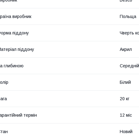
иробник
Besco
раїна виробник
Польща
орма піддону
Чверть к
атеріал піддону
Акрил
а глибиною
Середній 
олір
Білий
ага
20 кг
арантійний термін
12 міс
Стан
Новий