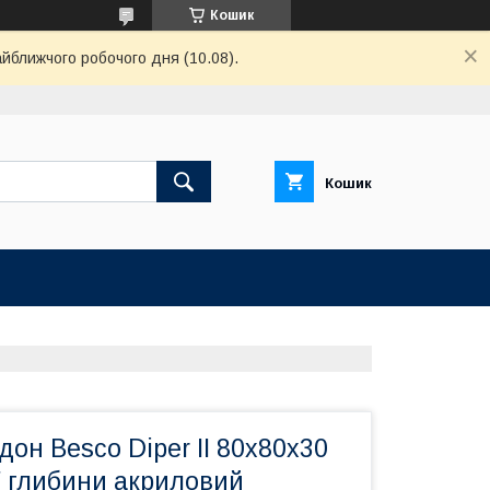
Кошик
айближчого робочого дня (10.08).
Кошик
он Besco Diper II 80х80х30
ї глибини акриловий