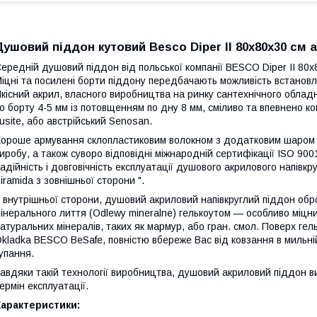
Душовий піддон кутовий Besco Diper II 80х80х30 см 
ередній душовий піддон від польської компанії BESCO Diper II 80х
іцні та посилені борти піддону передбачають можливість встанов
кісний акрил, власного виробництва на ринку сантехнічного обладна
о борту 4-5 мм із потовщенням по дну 8 мм, сміливо та впевнено ко
usite, або австрійський Senosan.
ороше армування склопластиковим волокном з додатковим шаром ма
иробу, а також суворо відповідні міжнародній сертифікації ISO 90
адійність і довговічність експлуатації душового акрилового напів
iramida з зовнішньої сторони ".
 внутрішньої сторони, душовий акриловий напівкруглий піддон об
інерального лиття (Odlewy mineralne) гелькоутом — особливо міцн
атуральних мінералів, таких як мармур, або гран. смол. Поверх ге
kladka BESCO BeSafe, повністю вбереже Вас від ковзання в мильні
упання.
авдяки такій технології виробництва, душовий акриловий піддон в
ермін експлуатації.
Характеристики: