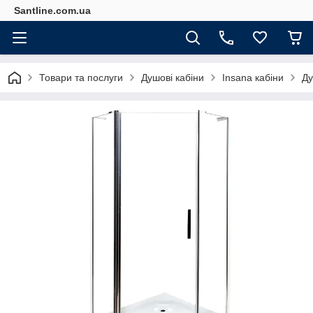
Santline.com.ua
Товари та послуги
Душові кабіни
Insana кабіни
Ду