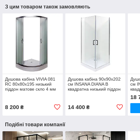
З цим товаром також замовляють
Душова кабіна VIVIA 081
Душова кабіна 90x90x202
Душо
RC 80х80х195 низький
см INSANA DIANA B
см 
піддон матове скло 4 мм
квадратна низький піддон
квад
розсувні двері
відчинені двері прозоре
розс
18 
скло 6 мм
скло
8 200
14 400
₴
₴
Подібні товари компанії