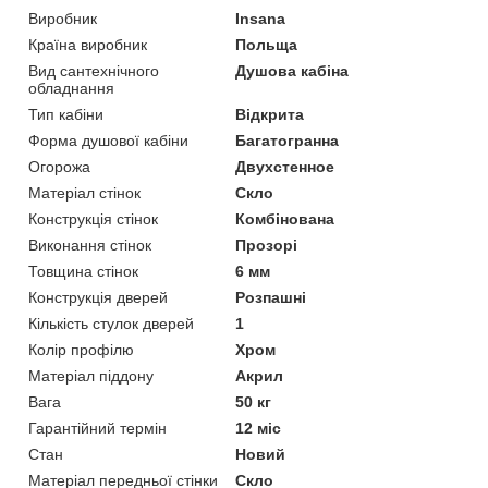
Виробник
Insana
Країна виробник
Польща
Вид сантехнічного
Душова кабіна
обладнання
Тип кабіни
Відкрита
Форма душової кабіни
Багатогранна
Огорожа
Двухстенное
Матеріал стінок
Скло
Конструкція стінок
Комбінована
Виконання стінок
Прозорі
Товщина стінок
6 мм
Конструкція дверей
Розпашні
Кількість стулок дверей
1
Колір профілю
Хром
Матеріал піддону
Акрил
Вага
50 кг
Гарантійний термін
12 міс
Стан
Новий
Матеріал передньої стінки
Скло