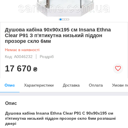
Душова кабіна 90x90x195 см Insana Ethna
Clear P91 З п'ятикутна низький піддон
прозоре скло 6мм
Немає в наявності
Код: А0046232
Роздріб
17 670
₴
Опис
Характеристики
Доставка
Оплата
Умови п
Опис
Душова кабіна Insana Ethna Clear P91 C 90x90x195 см
п'ятикутна низький піддон прозоре скло 6мм розпашні
двері