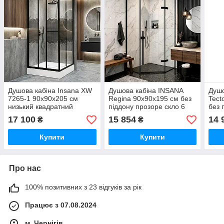
Душова кабіна Insana XW
Душова кабіна INSANA
Душо
7265-1 90x90x205 см
Regina 90x90x195 см без
Tect
низький квадратний
піддону прозоре скло 6
без 
піддон прозоре скло 6 мм
мм розпашні двері чорний
6 мм
17 100
15 854
14 
₴
₴
з візерунком чорний
профіль
профіль
Купити
Купити
Про нас
100% позитивних з 23 відгуків за рік
Працює з 07.08.2024
м. Чернігів