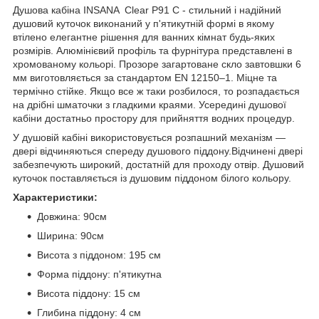
Душова кабіна INSANA Clear P91 С - стильний і надійний
душовий куточок виконаний у п'ятикутній формі в якому
втілено елегантне рішення для ванних кімнат будь-яких
розмірів. Алюмінієвий профіль та фурнітура представлені в
хромованому кольорі. Прозоре загартоване скло завтовшки 6
мм виготовляється за стандартом EN 12150–1. Міцне та
термічно стійке. Якщо все ж таки розбилося, то розпадається
на дрібні шматочки з гладкими краями. Усередині душової
кабіни достатньо простору для прийняття водних процедур.
У душовій кабіні використовується розпашний механізм —
двері відчиняються спереду душового піддону.Відчинені двері
забезпечують широкий, достатній для проходу отвір. Душовий
куточок поставляється із душовим піддоном білого кольору.
Характеристики:
Довжина: 90см
Ширина: 90см
Висота з піддоном: 195 см
Форма піддону: п'ятикутна
Висота піддону: 15 см
Глибина піддону: 4 см