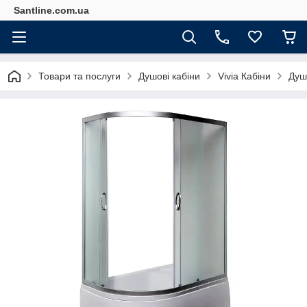
Santline.com.ua
Товари та послуги
Душові кабіни
Vivia Кабіни
Душ