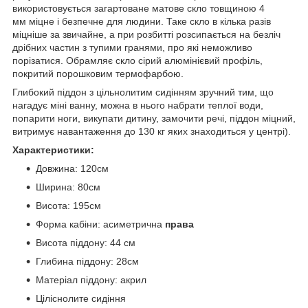
використовується загартоване матове скло товщиною 4
мм міцне і безпечне для людини. Таке скло в кілька разів
міцніше за звичайне, а при розбитті розсипається на безліч
дрібних частин з тупими гранями, про які неможливо
порізатися. Обрамляє скло сірий алюмінієвий профіль,
покритий порошковим термофарбою.
Глибокий піддон з цільнолитим сидінням зручний тим, що
нагадує міні ванну, можна в нього набрати теплої води,
попарити ноги, викупати дитину, замочити речі, піддон міцний,
витримує навантаження до 130 кг яких знаходиться у центрі).
Характеристики:
Довжина: 120см
Ширина: 80см
Висота: 195см
Форма кабіни: асиметрична
права
Висота піддону: 44 см
Глибина піддону: 28см
Матеріал піддону: акрил
Ціліснолите сидіння