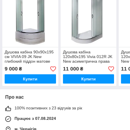
Душова кабіна 90x90x195
Душова кабіна
Душо
см VIVIA 09 JK New
120x80x195 Vivia 012R JK
120x
глибокий піддон матове
New асиметрична права
New 
скло 4 мм розсувні двері
низький піддон матове
низь
9 000
11 000
11 
₴
₴
скло розсувні двері
скло
Купити
Купити
Про нас
100% позитивних з 23 відгуків за рік
Працює з 07.08.2024
м. Чернігів