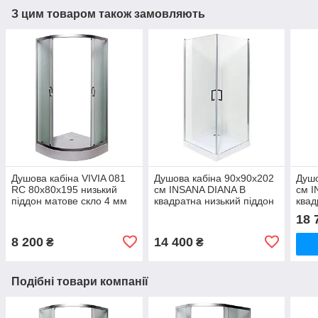
З цим товаром також замовляють
Душова кабіна VIVIA 081
Душова кабіна 90x90x202
Душо
RC 80х80х195 низький
см INSANA DIANA B
см 
піддон матове скло 4 мм
квадратна низький піддон
квад
розсувні двері
відчинені двері прозоре
розс
18 
скло 6 мм
скло
8 200
14 400
₴
₴
Подібні товари компанії