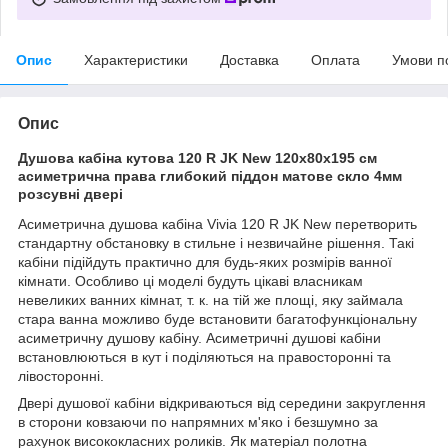
Опис
Характеристики
Доставка
Оплата
Умови п
Опис
Душова кабіна кутова 120 R JK New 120x80x195 см
асиметрична права глибокий піддон матове скло 4мм
розсувні двері
Асиметрична душова кабіна Vivia 120 R JK New перетворить
стандартну обстановку в стильне і незвичайне рішення. Такі
кабіни підійдуть практично для будь-яких розмірів ванної
кімнати. Особливо ці моделі будуть цікаві власникам
невеликих ванних кімнат, т. к. на тій же площі, яку займала
стара ванна можливо буде встановити багатофункціональну
асиметричну душову кабіну. Асиметричні душові кабіни
встановлюються в кут і поділяються на правосторонні та
лівосторонні.
Двері душової кабіни відкриваються від середини закруглення
в сторони ковзаючи по напрямних м'яко і безшумно за
рахунок висококласних роликів. Як матеріал полотна