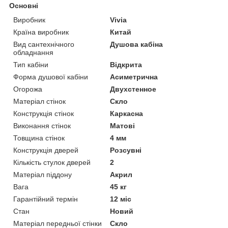
Основні
Виробник
Vivia
Країна виробник
Китай
Вид сантехнічного
Душова кабіна
обладнання
Тип кабіни
Відкрита
Форма душової кабіни
Асиметрична
Огорожа
Двухстенное
Матеріал стінок
Скло
Конструкція стінок
Каркасна
Виконання стінок
Матові
Товщина стінок
4 мм
Конструкція дверей
Розсувні
Кількість стулок дверей
2
Матеріал піддону
Акрил
Вага
45 кг
Гарантійний термін
12 міс
Стан
Новий
Матеріал передньої стінки
Скло