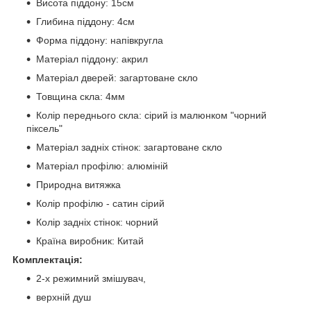
Висота піддону: 15см
Глибина піддону: 4см
Форма піддону: напівкругла
Матеріал піддону: акрил
Матеріал дверей: загартоване скло
Товщина скла: 4мм
Колір переднього скла: сірий із малюнком "чорний
піксель"
Матеріал задніх стінок: загартоване скло
Матеріал профілю: алюміній
Природна витяжка
Колір профілю - сатин сірий
Колір задніх стінок: чорний
Країна виробник: Китай
Комплектація:
2-х режимний змішувач,
верхній душ