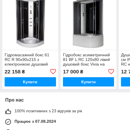
Гідромасажний бокс 61
Гідробокс асиметричний
Душо
RC R 90х90х215 з
81 BF L RC 120х80 лівий
см I
електронікою душовий
душовий бокс Vivia на
RC н
бокс Vivia низький піддон
глибокому піддоні чорне
малю
22 158
17 000
12 
₴
₴
розсувні двері
скло
Купити
Купити
Про нас
100% позитивних з 23 відгуків за рік
Працює з 07.08.2024