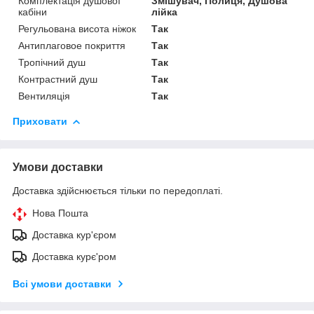
Комплектація душової
Змішувач, Полиця, Душова
кабіни
лійка
Регульована висота ніжок
Так
Антиплаговое покриття
Так
Тропічний душ
Так
Контрастний душ
Так
Вентиляція
Так
Приховати
Умови доставки
Доставка здійснюється тільки по передоплаті.
Нова Пошта
Доставка кур'єром
Доставка курє'ром
Всі умови доставки