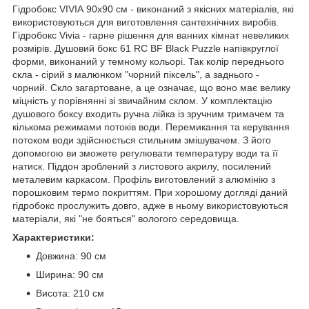
Гідробокс VIVIA 90х90 см - виконаний з якісних матеріалів, які
використовуються для виготовлення сантехнічних виробів.
Гідробокс Vivia - гарне рішення для ванних кімнат невеликих
розмірів. Душовий бокс 61 RC BF Black Puzzle напівкруглої
форми, виконаний у темному кольорі. Так колір переднього
скла - сірий з малюнком "чорний піксель", а заднього -
чорний. Скло загартоване, а це означає, що воно має велику
міцність у порівнянні зі звичайним склом. У комплектацію
душового боксу входить ручна лійка із зручним тримачем та
кількома режимами потоків води. Перемикання та керування
потоком води здійснюється стильним змішувачем. З його
допомогою ви зможете регулювати температуру води та її
натиск. Піддон зроблений з листового акрилу, посилений
металевим каркасом. Профіль виготовлений з алюмінію з
порошковим термо покриттям. При хорошому догляді даний
гідробокс прослужить довго, адже в ньому використовуються
матеріали, які "не бояться" вологого середовища.
Характеристики:
Довжина: 90 см
Ширина: 90 см
Висота: 210 см