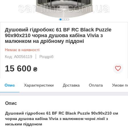
Душовий гідробокс 61 BF RC Black Puzzle
90х90х210 чорна душова кабіна Vivia з
малюнком на дрібному піддоні
Немає в наявності
Код: А0056119
Роздріб
15 600
₴
Опис
Характеристики
Доставка
Оплата
Умови п
Опис
Душовий гідробокс 61 BF RC Black Puzzle 90х90х210 см
чорна душова кабіна Vivia з малюнком чорні лінії з
низьким піддоном