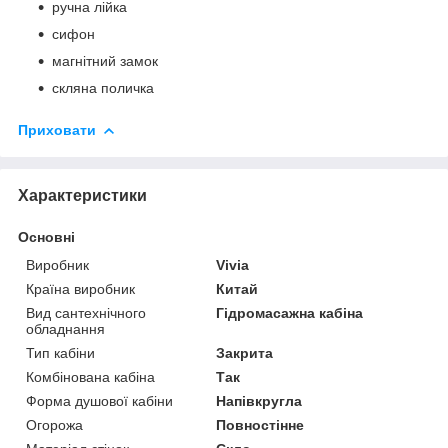
ручна лійка
сифон
магнітний замок
скляна поличка
Приховати
Характеристики
Основні
Виробник
Vivia
Країна виробник
Китай
Вид сантехнічного
Гідромасажна кабіна
обладнання
Тип кабіни
Закрита
Комбінована кабіна
Так
Форма душової кабіни
Напівкругла
Огорожа
Повностінне