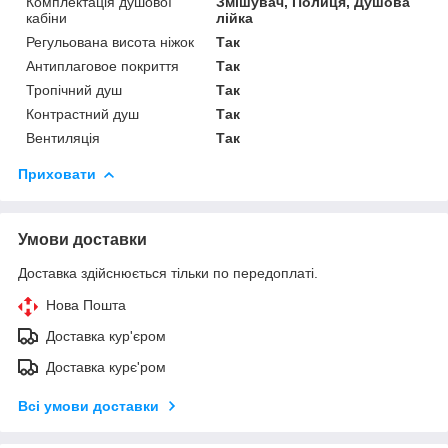
Комплектація душової
Змішувач, Полиця, Душова
кабіни
лійка
Регульована висота ніжок
Так
Антиплаговое покриття
Так
Тропічний душ
Так
Контрастний душ
Так
Вентиляція
Так
Приховати
Умови доставки
Доставка здійснюється тільки по передоплаті.
Нова Пошта
Доставка кур'єром
Доставка курє'ром
Всі умови доставки