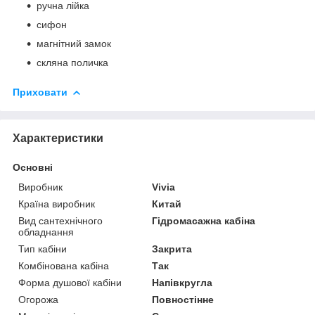
ручна лійка
сифон
магнітний замок
скляна поличка
Приховати
Характеристики
Основні
Виробник
Vivia
Країна виробник
Китай
Вид сантехнічного
Гідромасажна кабіна
обладнання
Тип кабіни
Закрита
Комбінована кабіна
Так
Форма душової кабіни
Напівкругла
Огорожа
Повностінне