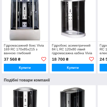
Гідромасажний бокс Vivia
Гідробокс асиметричний
Гідр
169 RC 170х85х215 з
84 L RC 120х80 лівий
RC 1
ванною глибокий
гідромасажна кабіна Vivia
елек
прямокутний піддон
на низькому піддоні чорне
бокс
37 568
18 700
24 
₴
₴
розсувні двері
скло
розс
Купити
Купити
Подібні товари компанії