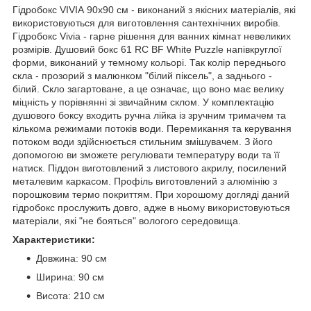
Гідробокс VIVIA 90х90 см - виконаний з якісних матеріалів, які
використовуються для виготовлення сантехнічних виробів.
Гідробокс Vivia - гарне рішення для ванних кімнат невеликих
розмірів. Душовий бокс 61 RC BF White Puzzle напівкруглої
форми, виконаний у темному кольорі. Так колір переднього
скла - прозорий з малюнком "білий піксель", а заднього -
білий. Скло загартоване, а це означає, що воно має велику
міцність у порівнянні зі звичайним склом. У комплектацію
душового боксу входить ручна лійка із зручним тримачем та
кількома режимами потоків води. Перемикання та керування
потоком води здійснюється стильним змішувачем. З його
допомогою ви зможете регулювати температуру води та її
натиск. Піддон виготовлений з листового акрилу, посилений
металевим каркасом. Профіль виготовлений з алюмінію з
порошковим термо покриттям. При хорошому догляді даний
гідробокс прослужить довго, адже в ньому використовуються
матеріали, які "не бояться" вологого середовища.
Характеристики:
Довжина: 90 см
Ширина: 90 см
Висота: 210 см