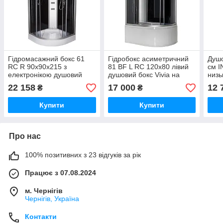
Гідромасажний бокс 61
Гідробокс асиметричний
Душо
RC R 90х90х215 з
81 BF L RC 120х80 лівий
см I
електронікою душовий
душовий бокс Vivia на
низь
бокс Vivia низький піддон
глибокому піддоні чорне
малю
22 158
17 000
12 
₴
₴
розсувні двері
скло
Купити
Купити
Про нас
100% позитивних з 23 відгуків за рік
Працює з 07.08.2024
м. Чернігів
Чернігів, Україна
Контакти