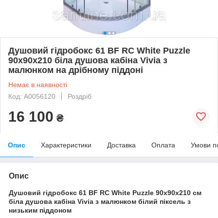
Душовий гідробокс 61 BF RC White Puzzle
90х90х210 біла душова кабіна Vivia з
малюнком на дрібному піддоні
Немає в наявності
Код: А0056120
Роздріб
16 100
₴
Опис
Характеристики
Доставка
Оплата
Умови п
Опис
Душовий гідробокс 61 BF RC White Puzzle 90х90х210 см
біла душова кабіна Vivia з малюнком білий піксель з
низьким піддоном