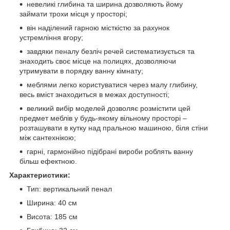
невеликі глибина та ширина дозволяють йому
займати трохи місця у просторі;
він наділений гарною місткістю за рахунок
устремління вгору;
завдяки пеналу безліч речей систематизується та
знаходить своє місце на полицях, дозволяючи
утримувати в порядку ванну кімнату;
меблями легко користуватися через малу глибину,
весь вміст знаходиться в межах доступності;
великий вибір моделей дозволяє розмістити цей
предмет меблів у будь-якому вільному просторі –
розташувати в кутку над пральною машиною, біля стіни
між сантехнікою;
гарні, гармонійно підібрані вироби роблять ванну
більш ефектною.
Характеристики:
Тип: вертикальний пенал
Ширина: 40 см
Висота: 185 см