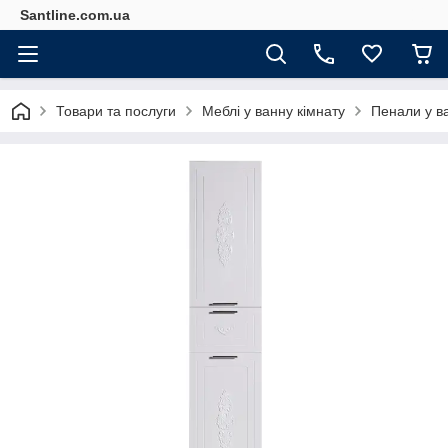
Santline.com.ua
Товари та послуги
Меблі у ванну кімнату
Пенали у в