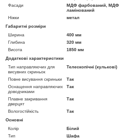
Фасади
МДФ фарбований, МДФ
ламінований
Ніжки
метал
Габаритні розміри
Ширина
400 мм
Глибина
320 мм
Висота
1850 мм
Додаткові характеристики
Тип направляючих для
Телескопічні (кулькові)
висувних скриньок
Повне висування скриньки
Так
Оснащення направляючих
Так
доводчиками
Плавне закривання
Так
дверцят
Вологостійкість
Так
Основні
Колір
Білий
Тип
Шафа