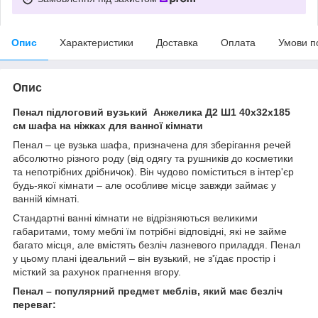
Опис
Характеристики
Доставка
Оплата
Умови п
Опис
Пенал підлоговий вузький Анжелика Д2 Ш1 40х32х185
см шафа на ніжках для ванної кімнати
Пенал – це вузька шафа, призначена для зберігання речей
абсолютно різного роду (від одягу та рушників до косметики
та непотрібних дрібничок). Він чудово поміститься в інтер'єр
будь-якої кімнати – але особливе місце завжди займає у
ванній кімнаті.
Стандартні ванні кімнати не відрізняються великими
габаритами, тому меблі їм потрібні відповідні, які не займе
багато місця, але вмістять безліч лазневого приладдя. Пенал
у цьому плані ідеальний – він вузький, не з'їдає простір і
місткий за рахунок прагнення вгору.
Пенал – популярний предмет меблів, який має безліч
переваг: