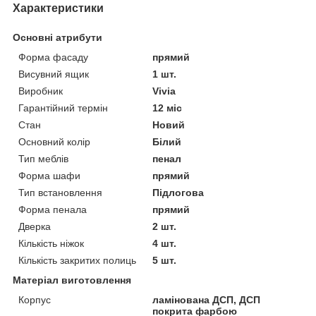
Характеристики
Основні атрибути
Форма фасаду
прямий
Висувний ящик
1 шт.
Виробник
Vivia
Гарантійний термін
12 міс
Стан
Новий
Основний колір
Білий
Тип меблів
пенал
Форма шафи
прямий
Тип встановлення
Підлогова
Форма пенала
прямий
Дверка
2 шт.
Кількість ніжок
4 шт.
Кількість закритих полиць
5 шт.
Матеріал виготовлення
Корпус
ламінована ДСП, ДСП
покрита фарбою