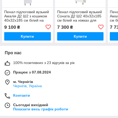
Пенал підлоговий вузький
Пенал підлоговий вузький
Пена
Амалія Д2 Ш2 з кошиком
Соната Д2 Ш2 40х32х185
Амал
40х32х185 см білий на
см білий на ніжках для
см б
ніжках для ванної кімнати
ванної кімнати
ванн
9 100
7 300
7 7
₴
₴
Купити
Купити
Про нас
100% позитивних з 23 відгуків за рік
Працює з 07.08.2024
м. Чернігів
Чернігів, Україна
Контакти
Сьогодні вихідний
Показати весь графік роботи