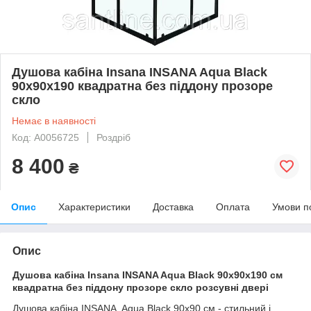
Душова кабіна Insana INSANA Aqua Black
90х90х190 квадратна без піддону прозоре
скло
Немає в наявності
Код: А0056725
Роздріб
8 400
₴
Опис
Характеристики
Доставка
Оплата
Умови п
Опис
Душова кабіна Insana INSANA Aqua Black 90х90х190 см
квадратна без піддону прозоре скло розсувні двері
Душова кабіна INSANA Aqua Black 90х90 см - стильний і