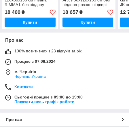
120х80х190 см Insana
Artics 90х120х195 см без
см I
RIMMA L без піддону
піддона розпашні двері
JK н
прозоре скло 6 мм
прозоре скло 6 мм чорний
скло
18 400
18 657
12 
₴
₴
розсувні двері
профіль
Купити
Купити
Про нас
100% позитивних з 23 відгуків за рік
Працює з 07.08.2024
м. Чернігів
Чернігів, Україна
Контакти
Сьогодні працює з 09:00 до 19:00
Показати весь графік роботи
Про нас