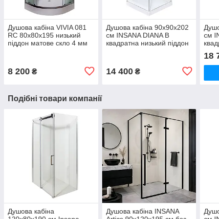
Душова кабіна VIVIA 081
Душова кабіна 90x90x202
Душо
RC 80х80х195 низький
см INSANA DIANA B
см 
піддон матове скло 4 мм
квадратна низький піддон
квад
розсувні двері
відчинені двері прозоре
розс
18 
скло 6 мм
скло
8 200
14 400
₴
₴
Подібні товари компанії
Душова кабіна
Душова кабіна INSANA
Душо