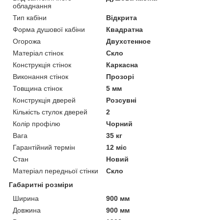
обладнання
Тип кабіни
Відкрита
Форма душової кабіни
Квадратна
Огорожа
Двухстенное
Матеріал стінок
Скло
Конструкція стінок
Каркасна
Виконання стінок
Прозорі
Товщина стінок
5 мм
Конструкція дверей
Розсувні
Кількість стулок дверей
2
Колір профілю
Чорний
Вага
35 кг
Гарантійний термін
12 міс
Стан
Новий
Матеріал передньої стінки
Скло
Габаритні розміри
Ширина
900 мм
Довжина
900 мм