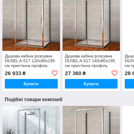
Душова кабіна розсувна
Душова кабіна розсувна
Душо
DUSEL A-517 120х90х195
DUSEL A-517 140х80х195
DUSE
см пристінна профіль
см пристінна профіль
см п
хром прозоре скло 6мм
хром прозоре скло 6мм
хром
26 933
27 360
28 
₴
₴
Купити
Купити
Подібні товари компанії