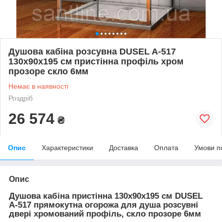
Душова кабіна розсувна DUSEL A-517
130х90х195 см пристінна профіль хром
прозоре скло 6мм
Немає в наявності
Роздріб
26 574
₴
Опис
Характеристики
Доставка
Оплата
Умови п
Опис
Душова кабіна пристінна 130х90х195 см DUSEL
A-517 прямокутна огорожа для душа розсувні
двері хромований профіль, скло прозоре 6мм