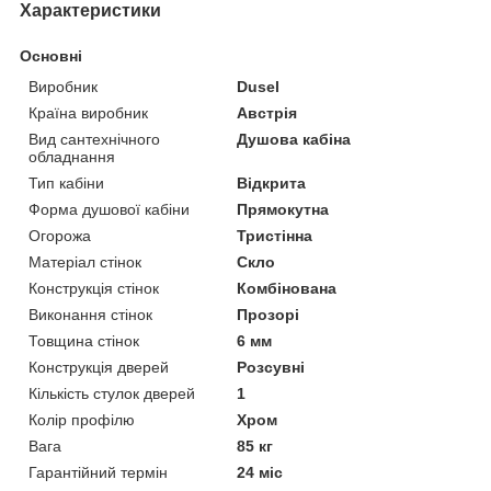
Характеристики
Основні
Виробник
Dusel
Країна виробник
Австрія
Вид сантехнічного
Душова кабіна
обладнання
Тип кабіни
Відкрита
Форма душової кабіни
Прямокутна
Огорожа
Тристінна
Матеріал стінок
Скло
Конструкція стінок
Комбінована
Виконання стінок
Прозорі
Товщина стінок
6 мм
Конструкція дверей
Розсувні
Кількість стулок дверей
1
Колір профілю
Хром
Вага
85 кг
Гарантійний термін
24 міс