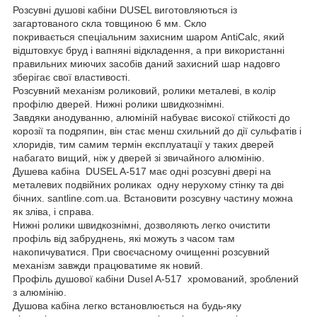
Розсувні душові кабіни DUSEL виготовляються із
загартованого скла товщиною 6 мм. Скло
покривається спеціальним захисним шаром AntiCalc, який
відштовхує бруд і вапняні відкладення, а при використанні
правильних миючих засобів даний захисний шар надовго
зберігає свої властивості.
Розсувний механізм роликовий, ролики металеві, в колір
профілю дверей. Нижні ролики швидкознімні.
Завдяки анодуванню, алюміній набуває високої стійкості до
корозії та подряпин, він стає менш схильний до дії сульфатів і
хлоридів, тим самим термін експлуатації у таких дверей
набагато вищий, ніж у дверей зі звичайного алюмінію.
Душева кабіна DUSEL A-517 має одні розсувні двері на
металевих подвійних роликах одну нерухому стінку та дві
бічних. santline.com.ua. Встановити розсувну частину можна
як зліва, і справа.
Нижні ролики швидкознімні, дозволяють легко очистити
профіль від забруднень, які можуть з часом там
накопичуватися. При своєчасному очищенні розсувний
механізм завжди працюватиме як новий.
Профіль душової кабіни Dusel A-517 хромований, зроблений
з алюмінію.
Душова кабіна легко встановлюється на будь-яку