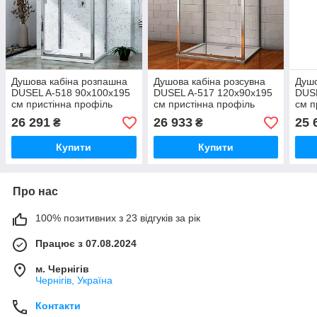
Душова кабіна розпашна
Душова кабіна розсувна
Душо
DUSEL A-518 90х100х195
DUSEL A-517 120х90х195
DUSE
см пристінна профіль
см пристінна профіль
см п
хром прозоре скло 6мм
хром прозоре скло 6мм
хром
26 291
26 933
25 
₴
₴
Купити
Купити
Про нас
100% позитивних з 23 відгуків за рік
Працює з 07.08.2024
м. Чернігів
Чернігів, Україна
Контакти