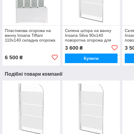
Пластикова огорожа на
Скляна штора на ванну
Скля
ванну Insana Tiffani
Insana Silva 90х140
Insa
110х140 складна огорожа
поворотна огорожа для
пово
гармошка для ванни
ванни з малюнком
ванн
3 600
3 5
₴
матова
6 500
₴
Купити
Подібні товари компанії