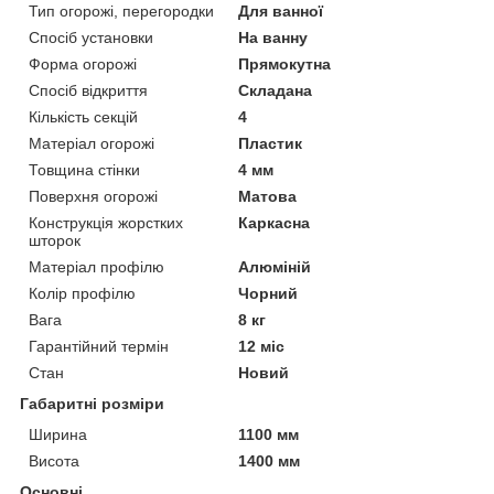
Тип огорожі, перегородки
Для ванної
Спосіб установки
На ванну
Форма огорожі
Прямокутна
Спосіб відкриття
Складана
Кількість секцій
4
Матеріал огорожі
Пластик
Товщина стінки
4 мм
Поверхня огорожі
Матова
Конструкція жорстких
Каркасна
шторок
Матеріал профілю
Алюміній
Колір профілю
Чорний
Вага
8 кг
Гарантійний термін
12 міс
Стан
Новий
Габаритні розміри
Ширина
1100 мм
Висота
1400 мм
Основні