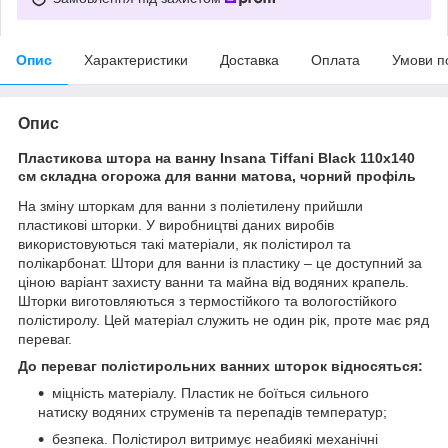
Опис
Характеристики
Доставка
Оплата
Умови п
Опис
Пластикова штора на ванну Insana Tiffani
Black
110х140
см складна огорожа для ванни матова, чорний профіль
На зміну шторкам для ванни з поліетилену прийшли
пластикові шторки. У виробництві даних виробів
використовуються такі матеріали, як полістирол та
полікарбонат. Штори для ванни із пластику – це доступний за
ціною варіант захисту ванни та майна від водяних крапель.
Шторки виготовляються з термостійкого та вологостійкого
полістиролу. Цей матеріал служить не один рік, проте має ряд
переваг.
До переваг полістирольних ванних шторок відносяться:
міцність матеріалу. Пластик не боїться сильного
натиску водяних струменів та перепадів температур;
безпека. Полістирол витримує неабиякі механічні