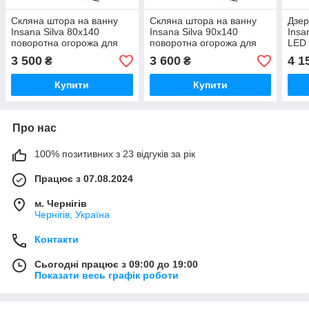
Скляна штора на ванну
Скляна штора на ванну
Дзер
Insana Silva 80х140
Insana Silva 90х140
Insa
поворотна огорожа для
поворотна огорожа для
LED 
ванни з малюнком
ванни з малюнком
піді
3 500
3 600
4 1
₴
₴
кімн
Купити
Купити
Про нас
100% позитивних з 23 відгуків за рік
Працює з 07.08.2024
м. Чернігів
Чернігів, Україна
Контакти
Сьогодні працює з 09:00 до 19:00
Показати весь графік роботи