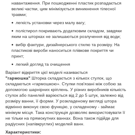
навантаження. При пошкодженні пластик розпадається
великі частки, цим мінімізується виникнення тілесної
травми;
легкість установки через малу вагу;
полістирол покривають додатковим складом, завдяки
яким на шторках не залишаються розлучення від води;
вибір фактури, дизайнерського стилю та розміру. На
пластикові вироби наноситься плівкове покриття чи
принт;
легкий догляд та очищення
Варіант відкриття цієї моделі називається
"гармошка"
.Шторка складається з кількох стулок, що
складаються «гармошкою». Стулки пов'язані між собою за
допомогою шарнірних кріплень. У різних виробників кількість
стулок або панелей варіюється від 2 до 5 штук, залежно від
розміру ванни, її форми. У розкладеному вигляді штора
відмінно виконує свою функцію, у складеному - займає
мінімум місця. Така конструкція дозволяє використовувати її
не тільки на прямокутних ваннах. Вона також підійде для
радіусних (напівкруглих) моделей ванн.
Характеристики: