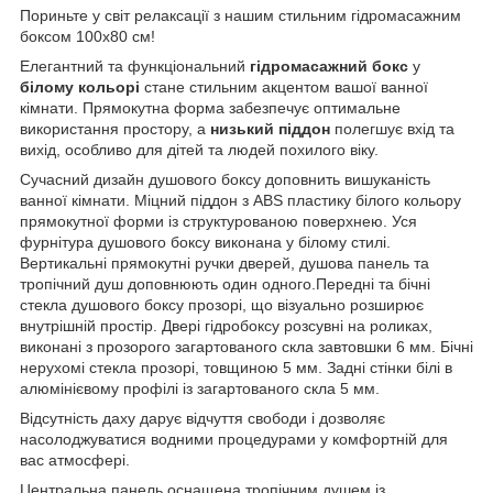
Пориньте у світ релаксації з нашим стильним гідромасажним
боксом 100х80 см!
Елегантний та функціональний
гідромасажний бокс
у
білому кольорі
стане стильним акцентом вашої ванної
кімнати. Прямокутна форма забезпечує оптимальне
використання простору, а
низький піддон
полегшує вхід та
вихід, особливо для дітей та людей похилого віку.
Сучасний дизайн душового боксу доповнить вишуканість
ванної кімнати. Міцний піддон з ABS пластику білого кольору
прямокутної форми із структурованою поверхнею. Уся
фурнітура душового боксу виконана у білому стилі.
Вертикальні прямокутні ручки дверей, душова панель та
тропічний душ доповнюють один одного.Передні та бічні
стекла душового боксу прозорі, що візуально розширює
внутрішній простір. Двері гідробоксу розсувні на роликах,
виконані з прозорого загартованого скла завтовшки 6 мм. Бічні
нерухомі стекла прозорі, товщиною 5 мм. Задні стінки білі в
алюмінієвому профілі із загартованого скла 5 мм.
Відсутність даху дарує відчуття свободи і дозволяє
насолоджуватися водними процедурами у комфортній для
вас атмосфері.
Центральна панель оснащена тропічним душем із