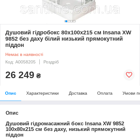
Душовий гідробокс 80х100х215 см Insana XW
9852 без даху білий низький прямокутний
піддон
Немає в наявності
Код: А0058205
Роздріб
26 249
₴
Опис
Характеристики
Доставка
Оплата
Умови п
Опис
Душовий гідромасажний бокс Insana XW 9852
100х80х215 см без даху, низький прямокутний
піддон