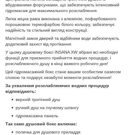
вбудованими форсунками, що забезпечують інтенсивний
гідромасаж для максимального розслаблення.
Легка міцна рама виконана з алюмінію, пофарбованого
порошковою термофарбою білого кольору, забезпечує
надійність та стильний вигляд конструкції.
Магнітний замок дверей та відбійники води забезпечують
додатковий захист від протікання.
У цьому душовому боксі INSANA XW зібрані всі необхідні
функції для приємного прийняття водних процедур, і
розслаблюючого душу в кінці важкого робочого дня!
Цей гідромасажний бокс стане вашим особистим оазисом
спокою та подарує незабутні моменти розслаблення!
За ухвалення розслаблюючих водних процедур
відповідають:
верхній тропічний душ
ручний душ на гнучкому шлангу
гідромасажна панель
Так само душовий бокс включає:
поличка для душового приладдя