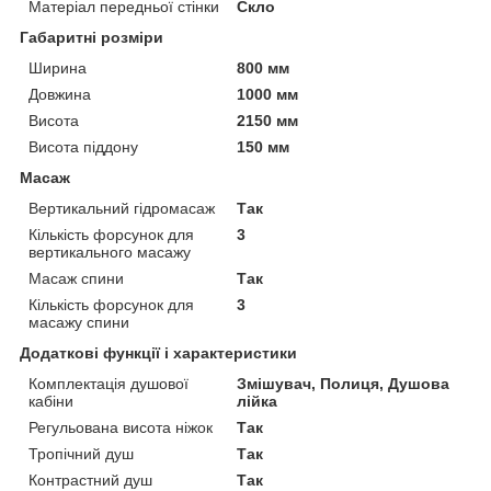
Матеріал передньої стінки
Скло
Габаритні розміри
Ширина
800 мм
Довжина
1000 мм
Висота
2150 мм
Висота піддону
150 мм
Масаж
Вертикальний гідромасаж
Так
Кількість форсунок для
3
вертикального масажу
Масаж спини
Так
Кількість форсунок для
3
масажу спини
Додаткові функції і характеристики
Комплектація душової
Змішувач, Полиця, Душова
кабіни
лійка
Регульована висота ніжок
Так
Тропічний душ
Так
Контрастний душ
Так