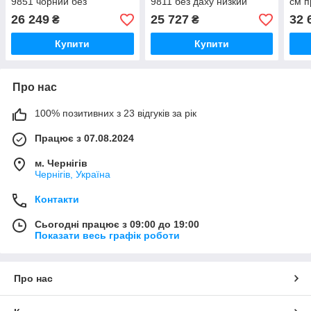
9851 чорний без
9811 без даху низкий
см п
даху низький прямокутний
прямокутний піддон
підд
26 249
25 727
32 
₴
₴
піддон
проз
Купити
Купити
Про нас
100% позитивних з 23 відгуків за рік
Працює з 07.08.2024
м. Чернігів
Чернігів, Україна
Контакти
Сьогодні працює з 09:00 до 19:00
Показати весь графік роботи
Про нас