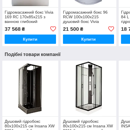
Гідромасажний бокс Vivia
Гідромасажний бокс 96
Гідр
169 RC 170х85х215 з
RCW 100х100х215
84 L
ванною глибокий
душовий бокс Vivia
гідр
прямокутний піддон
глибокий напівкруглий
на н
37 568
21 500
18 
₴
₴
розсувні двері
піддон розсувні матові
скло
двері
Купити
Купити
Подібні товари компанії
Душовий гідробокс
Душовий гідробокс
Душо
80х100х215 см Insana XW
80х100х215 см Insana XW
INSA