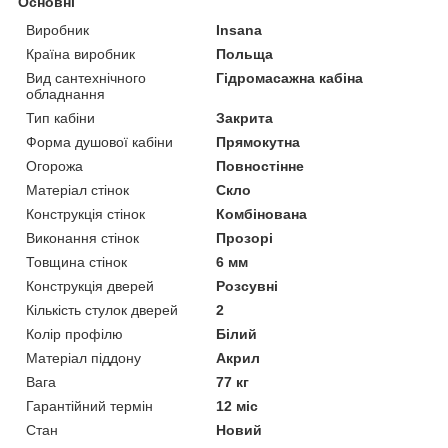
Основні
Виробник
Insana
Країна виробник
Польща
Вид сантехнічного
Гідромасажна кабіна
обладнання
Тип кабіни
Закрита
Форма душової кабіни
Прямокутна
Огорожа
Повностінне
Матеріал стінок
Скло
Конструкція стінок
Комбінована
Виконання стінок
Прозорі
Товщина стінок
6 мм
Конструкція дверей
Розсувні
Кількість стулок дверей
2
Колір профілю
Білий
Матеріал піддону
Акрил
Вага
77 кг
Гарантійний термін
12 міс
Стан
Новий