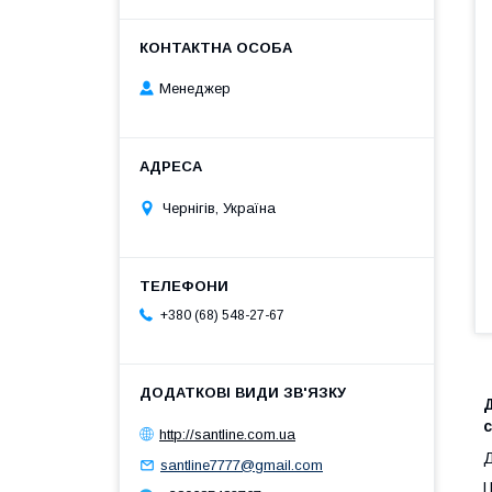
Менеджер
Чернігів, Україна
+380 (68) 548-27-67
Д
с
http://santline.com.ua
Д
santline7777@gmail.com
Ц