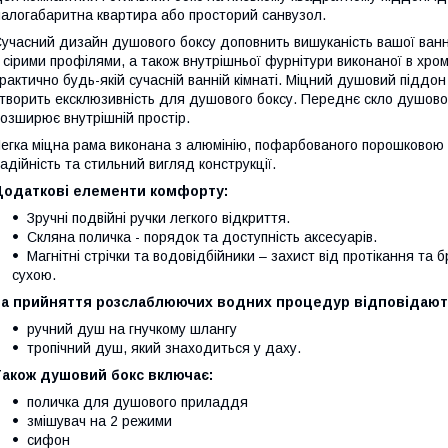
алогабаритна квартира або просторий санвузол.
учасний дизайн душового боксу доповнить вишуканість вашої ванно
 сірими профілями, а також внутрішньої фурнітури виконаної в хро
рактично будь-якій сучасній ванній кімнаті. Міцний душовий підд
творить ексклюзивність для душового боксу. Переднє скло душовог
озширює внутрішній простір.
егка міцна рама виконана з алюмінію, пофарбованого порошковою 
адійність та стильний вигляд конструкції.
Додаткові елементи комфорту:
Зручні подвійні ручки легкого відкриття.
Скляна поличка - порядок та доступність аксесуарів.
Магнітні стрічки та водовідбійники – захист від протікання та
сухою.
За прийняття розслаблюючих водних процедур відповідают
ручний душ на гнучкому шлангу
тропічний душ, який знаходиться у даху.
Також душовий бокс включає:
поличка для душового приладдя
змішувач на 2 режими
сифон