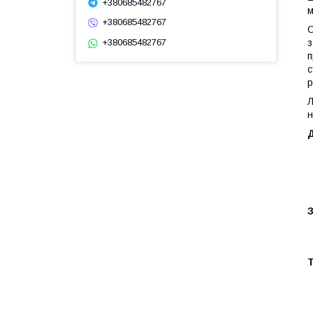
+380685482767
м
+380685482767
С
+380685482767
з
п
с
р
Л
н