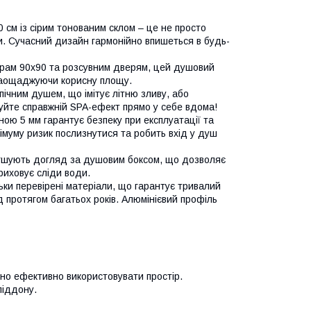
 см із сірим тонованим склом – це не просто
и. Сучасний дизайн гармонійно впишеться в будь-
рам 90x90 та розсувним дверям, цей душовий
 заощаджуючи корисну площу.
чним душем, що імітує літню зливу, або
уйте справжній SPA-ефект прямо у себе вдома!
ою 5 мм гарантує безпеку при експлуатації та
імуму ризик послизнутися та робить вхід у душ
легшують догляд за душовим боксом, що дозволяє
приховує сліди води.
ьки перевірені матеріали, що гарантує тривалий
 протягом багатьох років. Алюмінієвий профіль
ьно ефективно використовувати простір.
піддону.