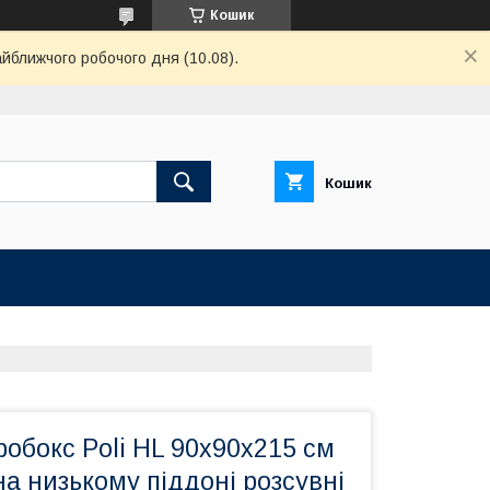
Кошик
айближчого робочого дня (10.08).
Кошик
обокс Poli HL 90х90х215 см
а низькому піддоні розсувні