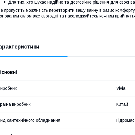
Для тих, хто шукає надійне та довговічне рішення для своєї ва
е пропустіть можливість перетворити вашу ванну в оазис комфорту 
онованим склом вже сьогодні та насолоджуйтесь кожним прийнятт
арактеристики
Основні
иробник
Vivia
раїна виробник
Китай
ид сантехнічного обладнання
Гідромас