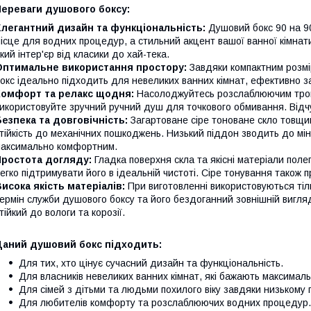
Переваги душового боксу:
легантний дизайн та функціональність:
Душовий бокс 90 на 90
ісце для водних процедур, а стильний акцент вашої ванної кімнат
кий інтер'єр від класики до хай-тека.
Оптимальне використання простору:
Завдяки компактним розмі
окс ідеально підходить для невеликих ванних кімнат, ефективно
Комфорт та релакс щодня:
Насолоджуйтесь розслаблюючим тропі
икористовуйте зручний ручний душ для точкового обмивання. Відч
езпека та довговічність:
Загартоване сіре тоноване скло товщин
тійкість до механічних пошкоджень. Низький піддон зводить до мін
аксимально комфортним.
Простота догляду:
Гладка поверхня скла та якісні матеріали по
егко підтримувати його в ідеальній чистоті. Сіре тонування також 
исока якість матеріалів:
При виготовленні використовуються тіл
ермін служби душового боксу та його бездоганний зовнішній вигляд
тійкий до вологи та корозії.
Даний душовий бокс підходить:
Для тих, хто цінує сучасний дизайн та функціональність.
Для власників невеликих ванних кімнат, які бажають максимал
Для сімей з дітьми та людьми похилого віку завдяки низькому 
Для любителів комфорту та розслаблюючих водних процедур.