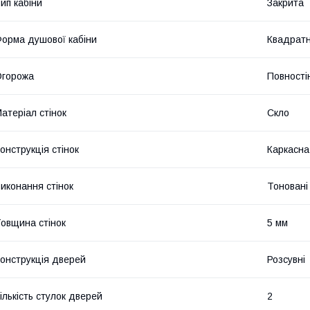
ип кабіни
Закрита
орма душової кабіни
Квадрат
Огорожа
Повності
атеріал стінок
Скло
онструкція стінок
Каркасна
иконання стінок
Тоновані
овщина стінок
5 мм
онструкція дверей
Розсувні
ількість стулок дверей
2