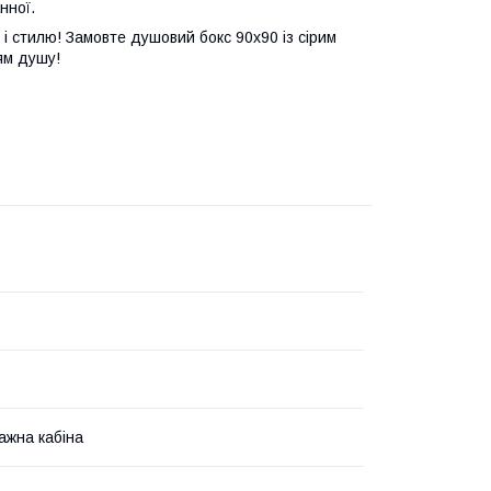
нної.
і стилю! Замовте душовий бокс 90x90 із сірим
ям душу!
ажна кабіна