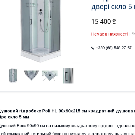
двері скло 5
15 400 ₴
Немає в наявності
К
+380 (68) 548-27-67
ушовий гідробокс Poli HL 90х90х215 см квадратний душова к
іре скло 5 мм
ушовий Бокс 90x90 см на низькому квадратному піддоні - ідеальне
ей компактний і стильний бокс на низькому квадратному піддоні ід