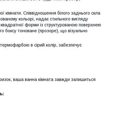
ї кімнати. Співвідношення білого заднього скла
мованому кольорі, надає стильного вигляду
он квадратної форми із структурованою поверхнею
о боксу тоноване (прозоре), що візуально
термофарбою в сірий колір, забезпечує
 бризок, ваша ванна кімната завжди залишиться
ь: