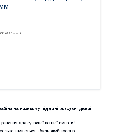
 мм
од:
А0058301
абіна на низькому піддоні розсувні двері
 рішення для сучасної ванної кімнати!
еально впишеться в будь-який простір,