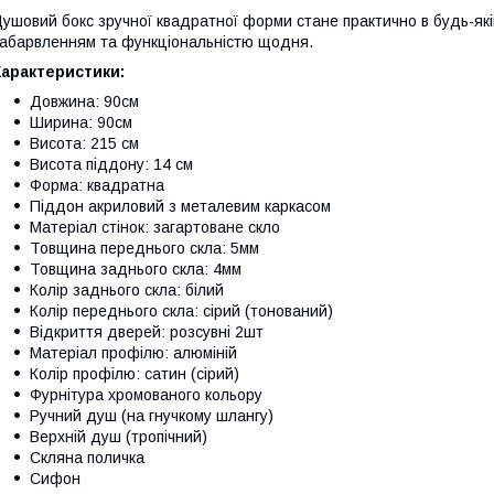
ушовий бокс зручної квадратної форми стане практично в будь-якій
абарвленням та функціональністю щодня.
Характеристики:
Довжина: 90см
Ширина: 90см
Висота: 215 см
Висота піддону: 14 см
Форма: квадратна
Піддон акриловий з металевим каркасом
Матеріал стінок: загартоване скло
Товщина переднього скла: 5мм
Товщина заднього скла: 4мм
Колір заднього скла: білий
Колір переднього скла: сірий (тонований)
Відкриття дверей: розсувні 2шт
Матеріал профілю: алюміній
Колір профілю: сатин (сірий)
Фурнітура хромованого кольору
Ручний душ (на гнучкому шлангу)
Верхній душ (тропічний)
Скляна поличка
Сифон