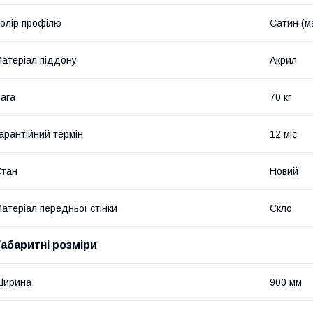
олір профілю
Сатин (м
атеріал піддону
Акрил
ага
70 кг
арантійний термін
12 міс
Стан
Новий
атеріал передньої стінки
Скло
Габаритні розміри
Ширина
900 мм