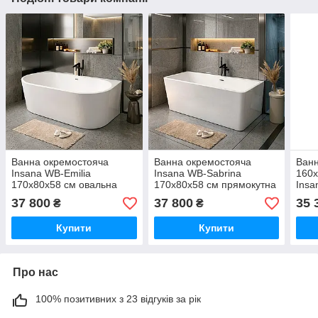
Ванна окремостояча
Ванна окремостояча
Ванн
Insana WB-Emilia
Insana WB-Sabrina
160х
170х80х58 см овальна
170х80х58 см прямокутна
Insa
акрилова з ніжками і
акрилова з ніжками і
сифо
37 800
37 800
35 
₴
₴
сифоном
сифоном
Купити
Купити
Про нас
100% позитивних з 23 відгуків за рік