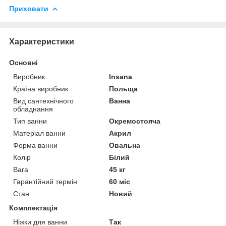
Приховати
Характеристики
Основні
Виробник
Insana
Країна виробник
Польща
Вид сантехнічного
Ванна
обладнання
Тип ванни
Окремостояча
Матеріал ванни
Акрил
Форма ванни
Овальна
Колір
Білий
Вага
45 кг
Гарантійний термін
60 міс
Стан
Новий
Комплектація
Ніжки для ванни
Так