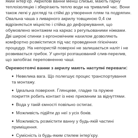
який інтер'єр. Акрилові ванни менш слизькі, мають гарну
теплоізоляцію і зберігають тепло води на тривалий час. Вони
також легкі у догляді та стійкі до утворення плям та подряпин.
Овальна чаша з ливарного акрилу товщиною 0,4 см
відрізняється міцністю і стійка до деформування, що
обумовлено монтажем на каркас з регульованими ніжками.
Дві широкі спинки з ергономічним нахилом дозволяють
комфортно розміститися під час проведення гігієнічних
процедур. На непористій поверхні не залишається наліт і не
розвивається грибок. У центрі розташований слив-перелив,
що запобігає переповненню чаші.
Окремостоячі ванни з акрилу мають наступні переваги:
Невелика вага. Що полегшує процес транспортування
та монтажу.
Ідеальна поверхня. Глянцеве, гладке та пружне
покриття робить контакт із нею приємним за відчуттями.
Вода у такій ємності повільно остигає.
Можливість підійти до неї з усіх боків.
Можливість розмістити ванну у будь-якій частині
приміщення.
Сумісність із будь-яким стилем інтер'єру.