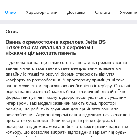
Опис
Характеристики
Доставка
Оплата
Умови п
Опис
Ванна окремостояча акрилова Jetta BS
170х80х60 см овальна з сифоном і
ніжками цільнолита панель
Підлогова ванна, що вільно стоїть - це стиль і розкіш у вашій
ванній кімнаті, така ванна стане центральним елементом
дизайну.Їх гладкі та округлі форми створюють відчуття
комфорту та розслаблення. У просторому приміщенні така
ванна може стати справжньою особливістю інтер'єру. Овальні
окремі ванни зазвичай мають більш класичний дизайн. Їхня
форма і вигнуті лінії можуть добре поєднуватися з сучасним
інтер'єром. Такі моделі зазвичай мають більш просторі
розміри, що робить їх зручними для прийняття ванни та
розслаблення. Акрилові окремі ванни відрізняються легкістю і
простотою установки. Вони доступні в різних формах і
розмірах, з гідромасажем або без, а також в різних варіантах
кольору, що дозволяє вибрати відповідний варіант під будь-