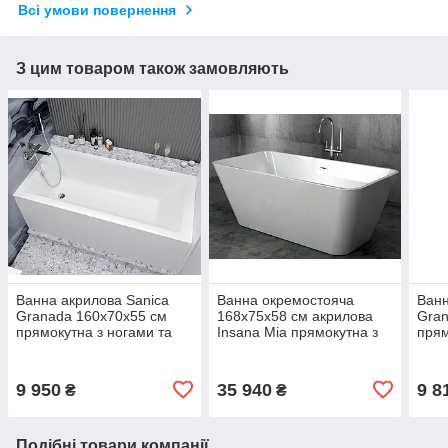
Всі умови повернення
З цим товаром також замовляють
Ванна акрилова Sanica
Ванна окремостояча
Ванн
Granada 160х70х55 см
168х75х58 см акрилова
Gran
прямокутна з ногами та
Insana Mia прямокутна з
прям
передньою панеллю
сифоном і ніжками
пер
9 950
35 940
9 8
₴
₴
Подібні товари компанії