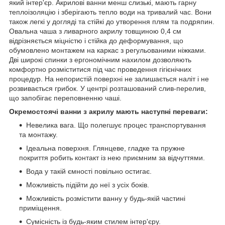
який інтер'єр. Акрилові ванни менш слизькі, мають гарну
теплоізоляцію і зберігають тепло води на тривалий час. Вони
також легкі у догляді та стійкі до утворення плям та подряпин.
Овальна чаша з ливарного акрилу товщиною 0,4 см
відрізняється міцністю і стійка до деформування, що
обумовлено монтажем на каркас з регульованими ніжками.
Дві широкі спинки з ергономічним нахилом дозволяють
комфортно розміститися під час проведення гігієнічних
процедур. На непористій поверхні не залишається наліт і не
розвивається грибок. У центрі розташований слив-перелив,
що запобігає переповненню чаші.
Окремостоячі ванни з акрилу мають наступні переваги:
Невелика вага. Що полегшує процес транспортування
та монтажу.
Ідеальна поверхня. Глянцеве, гладке та пружне
покриття робить контакт із нею приємним за відчуттями.
Вода у такій ємності повільно остигає.
Можливість підійти до неї з усіх боків.
Можливість розмістити ванну у будь-якій частині
приміщення.
Сумісність із будь-яким стилем інтер'єру.