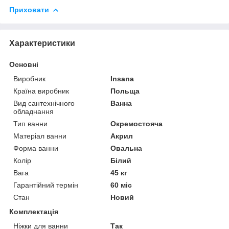
Приховати
Характеристики
Основні
Виробник
Insana
Країна виробник
Польща
Вид сантехнічного
Ванна
обладнання
Тип ванни
Окремостояча
Матеріал ванни
Акрил
Форма ванни
Овальна
Колір
Білий
Вага
45 кг
Гарантійний термін
60 міс
Стан
Новий
Комплектація
Ніжки для ванни
Так