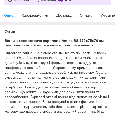
Опис
Характеристики
Доставка
Оплата
Умови п
Опис
Ванна окремостояча акрилова Amina BS 170х75х70 см
овальна з сифоном і ніжками цільнолита панель
Підлогова ванна, що вільно стоїть - це стиль і розкіш у вашій
ванній кімнаті, така ванна стане центральним елементом
дизайну.Їх гладкі та округлі форми створюють відчуття
комфорту та розслаблення. У просторому приміщенні така
ванна може стати справжньою особливістю інтер'єру. Овальні
окремі ванни зазвичай мають більш класичний дизайн. Їхня
форма і вигнуті лінії можуть добре поєднуватися з сучасним
інтер'єром. Такі моделі зазвичай мають більш просторі
розміри, що робить їх зручними для прийняття ванни та
розслаблення. Акрилові окремі ванни відрізняються легкістю і
простотою установки. Вони доступні в різних формах і
розмірах, з гідромасажем або без, а також в різних варіантах
кольору, що дозволяє вибрати відповідний варіант під будь-