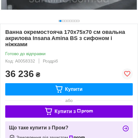
Ванна окремостояча 170х75х70 см овальна
акрилова Insana Amina BS з сифоном і
ніжками
Готово до відправки
Код: А0058332
Роздріб
36 236
₴
Купити
або
Купити з
Що таке купити з Пром?
Замовлення під захистом