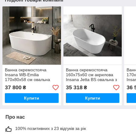
Ванна окремостояча
Ванна окремостояча
Ванн
Insana WB-Emilia
160х75х60 см акрилова
170х
170х80х58 см овальна
Insana Jetta BS овальна з
Insa
акрилова з ніжками і
сифоном і ніжками
сифо
37 800
35 318
36 
₴
₴
сифоном
Купити
Купити
Про нас
100% позитивних з 23 відгуків за рік