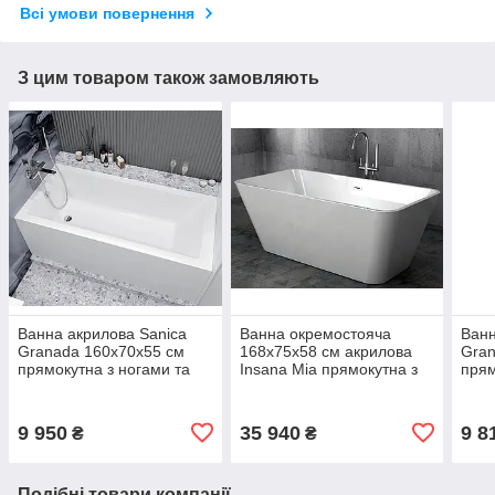
Всі умови повернення
З цим товаром також замовляють
Ванна акрилова Sanica
Ванна окремостояча
Ванн
Granada 160х70х55 см
168х75х58 см акрилова
Gran
прямокутна з ногами та
Insana Mia прямокутна з
прям
передньою панеллю
сифоном і ніжками
пер
9 950
35 940
9 8
₴
₴
Подібні товари компанії