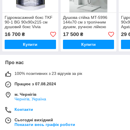
Гідромасажний бокс TKF
Душова стійка MT-5996
Гідр
90-1 BG 90х90x215 см
144x70 см з тропічним
90x9
душовий бокс Vivia
душем, ручною лійкою
Aga
напівкруглий низький
квад
16 700
17 500
29 
₴
₴
піддон розсувні двері
підд
мал
Купити
Купити
Про нас
100% позитивних з 23 відгуків за рік
Працює з 07.08.2024
м. Чернігів
Чернігів, Україна
Контакти
Сьогодні вихідний
Показати весь графік роботи