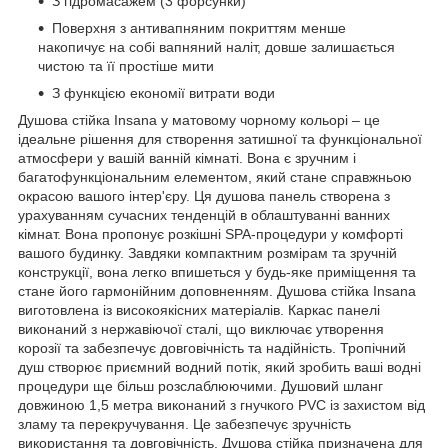
З гідромасажем (3 форсунки)
Поверхня з антивапняним покриттям менше
накопичує на собі вапняний наліт, довше залишається
чистою та її простіше мити
З функцією економії витрати води
Душова стійка Insana у матовому чорному кольорі – це
ідеальне рішення для створення затишної та функціональної
атмосфери у вашій ванній кімнаті. Вона є зручним і
багатофункціональним елементом, який стане справжньою
окрасою вашого інтер'єру. Ця душова панель створена з
урахуванням сучасних тенденцій в облаштуванні ванних
кімнат. Вона пропонує розкішні SPA-процедури у комфорті
вашого будинку. Завдяки компактним розмірам та зручній
конструкції, вона легко впишеться у будь-яке приміщення та
стане його гармонійним доповненням. Душова стійка Insana
виготовлена із високоякісних матеріалів. Каркас панелі
виконаний з нержавіючої сталі, що виключає утворення
корозії та забезпечує довговічність та надійність. Тропічний
душ створює приємний водний потік, який зробить ваші водні
процедури ще більш розслаблюючими. Душовий шланг
довжиною 1,5 метра виконаний з гнучкого PVC із захистом від
зламу та перекручування. Це забезпечує зручність
використання та довговічність. Душова стійка призначена для