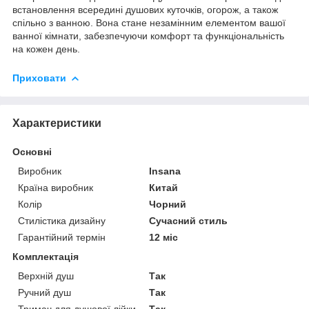
встановлення всередині душових куточків, огорож, а також
спільно з ванною. Вона стане незамінним елементом вашої
ванної кімнати, забезпечуючи комфорт та функціональність
на кожен день.
Приховати
Характеристики
Основні
Виробник
Insana
Країна виробник
Китай
Колір
Чорний
Стилістика дизайну
Сучасний стиль
Гарантійний термін
12 міс
Комплектація
Верхній душ
Так
Ручний душ
Так
Тримач для душової лійки
Так