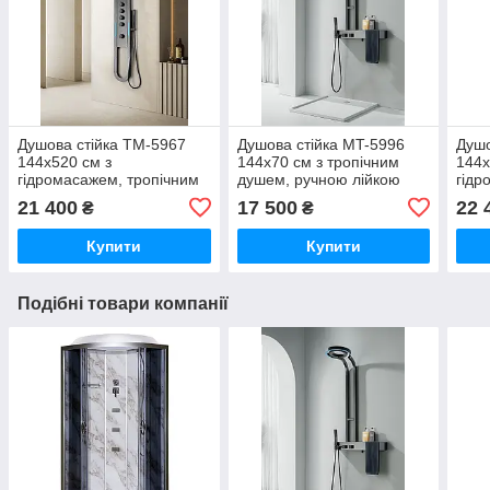
Душова стійка TM-5967
Душова стійка MT-5996
Душо
144x520 см з
144x70 см з тропічним
144x
гідромасажем, тропічним
душем, ручною лійкою
гідр
душем, ручною лійкою
душе
21 400
17 500
22 
₴
₴
Купити
Купити
Подібні товари компанії