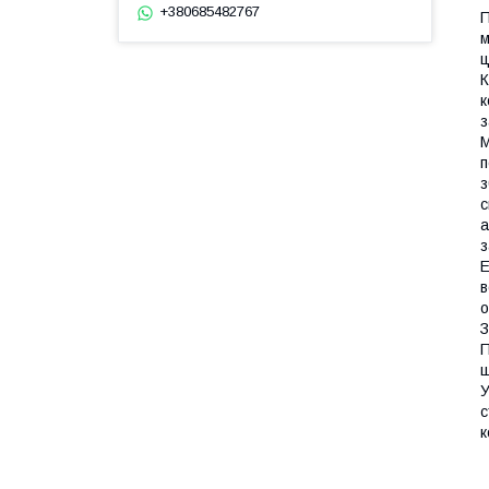
+380685482767
П
м
ц
К
к
з
М
п
з
с
а
з
Е
в
о
З
П
ш
У
с
к