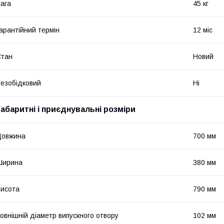
ага
45 кг
арантійний термін
12 міс
Стан
Новий
езобідковий
Ні
Габаритні і приєднувальні розміри
Довжина
700 мм
Ширина
380 мм
исота
790 мм
овнішній діаметр випускного отвору
102 мм