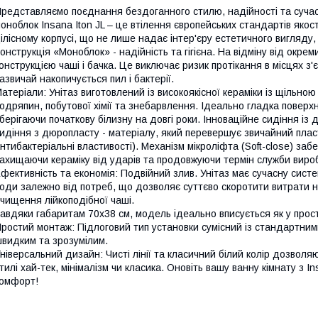
редставляємо поєднання бездоганного стилю, надійності та сучасн
оноблок Insana Iton JL – це втілення європейських стандартів якос
ілісному корпусі, що не лише надає інтер'єру естетичного вигляду
онструкція «Моноблок» - надійність та гігієна. На відміну від ок
онструкцією чаші і бачка. Це виключає ризик протікання в місцях з
азвичай накопичується пил і бактерії.
атеріали: Унітаз виготовлений із високоякісної кераміки із щільно
одряпин, побутової хімії та знебарвлення. Ідеально гладка повер
берігаючи початкову білизну на довгі роки. Інноваційне сидіння із
идіння з дюропласту - матеріалу, який перевершує звичайний пластик
нтибактеріальні властивості). Механізм мікроліфта (Soft-close) за
ахищаючи кераміку від ударів та продовжуючи термін служби виро
фективність та економія: Подвійний злив. Унітаз має сучасну сист
оди залежно від потреб, що дозволяє суттєво скоротити витрати н
чищення лійкоподібної чаші.
авдяки габаритам 70x38 см, модель ідеально вписується як у просто
ростий монтаж: Підлоговий тип установки сумісний із стандартним
видким та зрозумілим.
ніверсальний дизайн: Чисті лінії та класичний білий колір дозволяю
тилі хай-тек, мінімалізм чи класика. Оновіть вашу ванну кімнату з In
омфорт!