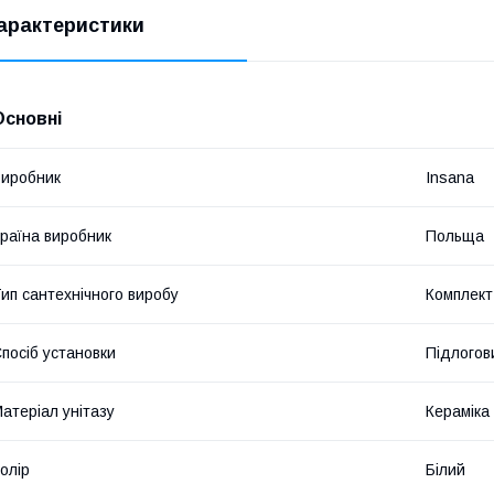
арактеристики
Основні
иробник
Insana
раїна виробник
Польща
ип сантехнічного виробу
Комплект 
посіб установки
Підлогов
атеріал унітазу
Кераміка
олір
Білий