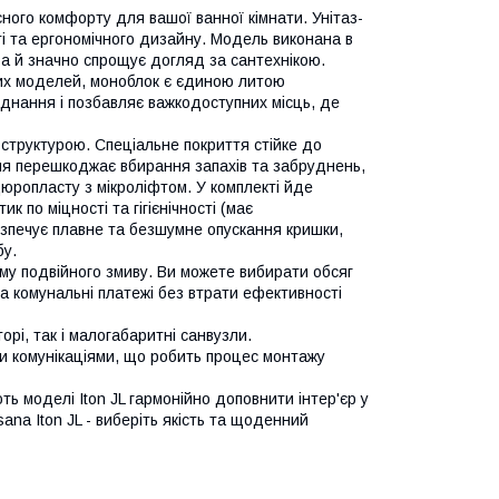
ого комфорту для вашої ванної кімнати. Унітаз-
ті та ергономічного дизайну. Модель виконана в
, а й значно спрощує догляд за сантехнікою.
ремих моделей, моноблок є єдиною литою
'єднання і позбавляє важкодоступних місць, де
ю структурою. Спеціальне покриття стійке до
хня перешкоджає вбирання запахів та забруднень,
 дюропласту з мікроліфтом. У комплекті йде
 по міцності та гігієнічності (має
безпечує плавне та безшумне опускання кришки,
бу.
ему подвійного змиву. Ви можете вибирати обсяг
а комунальні платежі без втрати ефективності
рі, так і малогабаритні санвузли.
и комунікаціями, що робить процес монтажу
ть моделі Iton JL гармонійно доповнити інтер'єр у
sana Iton JL - виберіть якість та щоденний