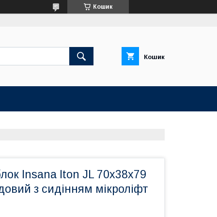
Кошик
Кошик
лок Insana Iton JL 70x38x79
довий з сидінням мікроліфт