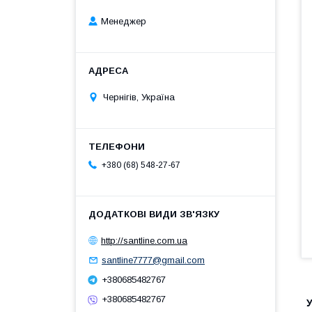
Менеджер
Чернігів, Україна
+380 (68) 548-27-67
http://santline.com.ua
santline7777@gmail.com
+380685482767
+380685482767
У