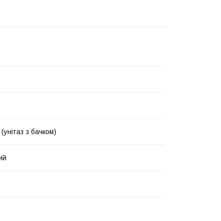
(унітаз з бачком)
ий