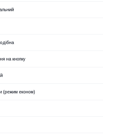
альний
одібна
ня на кнопку
ий
ки (режим економ)