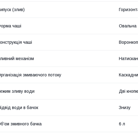
ипуск (злив)
Горизонт
орма чаші
Овальна
онструкція чаші
Воронкоп
ливний механізм
Натискан
рганізація змиваючого потоку
Каскадн
ежим зливу води
Дві кноп
ідвід води в бачок
Знизу
б'єм змивного бачка
6 л