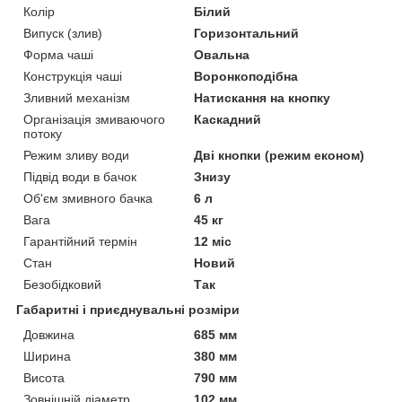
Колір
Білий
Випуск (злив)
Горизонтальний
Форма чаші
Овальна
Конструкція чаші
Воронкоподібна
Зливний механізм
Натискання на кнопку
Організація змиваючого
Каскадний
потоку
Режим зливу води
Дві кнопки (режим економ)
Підвід води в бачок
Знизу
Об'єм змивного бачка
6 л
Вага
45 кг
Гарантійний термін
12 міс
Стан
Новий
Безобідковий
Так
Габаритні і приєднувальні розміри
Довжина
685 мм
Ширина
380 мм
Висота
790 мм
Зовнішній діаметр
102 мм