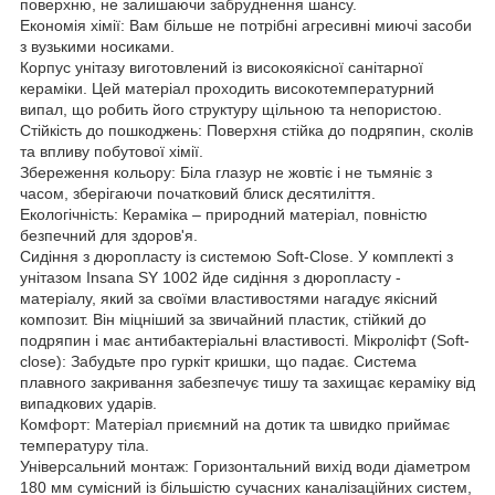
поверхню, не залишаючи забруднення шансу.
Економія хімії: Вам більше не потрібні агресивні миючі засоби
з вузькими носиками.
Корпус унітазу виготовлений із високоякісної санітарної
кераміки. Цей матеріал проходить високотемпературний
випал, що робить його структуру щільною та непористою.
Стійкість до пошкоджень: Поверхня стійка до подряпин, сколів
та впливу побутової хімії.
Збереження кольору: Біла глазур не жовтіє і не тьмяніє з
часом, зберігаючи початковий блиск десятиліття.
Екологічність: Кераміка – природний матеріал, повністю
безпечний для здоров'я.
Сидіння з дюропласту із системою Soft-Close. У комплекті з
унітазом Insana SY 1002 йде сидіння з дюропласту -
матеріалу, який за своїми властивостями нагадує якісний
композит. Він міцніший за звичайний пластик, стійкий до
подряпин і має антибактеріальні властивості. Мікроліфт (Soft-
close): Забудьте про гуркіт кришки, що падає. Система
плавного закривання забезпечує тишу та захищає кераміку від
випадкових ударів.
Комфорт: Матеріал приємний на дотик та швидко приймає
температуру тіла.
Універсальний монтаж: Горизонтальний вихід води діаметром
180 мм сумісний із більшістю сучасних каналізаційних систем,