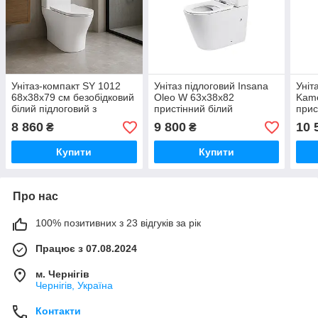
Унітаз-компакт SY 1012
Унітаз підлоговий Insana
Уніт
68х38х79 см безобідковий
Oleo W 63х38х82
Kame
білий підлоговий з
пристінний білий
прис
сидінням мікроліфт
безободковий з
безо
8 860
9 800
10 
₴
₴
швидкознімним сидінням
швид
мікроліфт
мікр
Купити
Купити
Про нас
100% позитивних з 23 відгуків за рік
Працює з 07.08.2024
м. Чернігів
Чернігів, Україна
Контакти