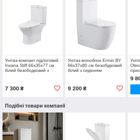
Унітаз-компакт підлоговий
Унітаз-моноблок Ermin BY
Уніт
Insana Stiff 66х35х77 см
66x37x80 см безобідковий
Oleo
білий безободковий з
білий з сидінням
прис
швидкознімним сидінням
безо
9 8
мікроліфт
швид
мікр
7 300
9 200
₴
₴
Подібні товари компанії