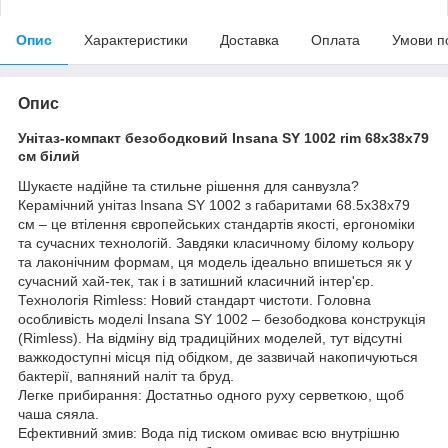
Опис
Характеристики
Доставка
Оплата
Умови п
Опис
Унітаз-компакт безободковий Insana SY 1002 rim 68х38х79
см білий
Шукаєте надійне та стильне рішення для санвузла?
Керамічний унітаз Insana SY 1002 з габаритами 68.5x38x79
см – це втілення європейських стандартів якості, ергономіки
та сучасних технологій. Завдяки класичному білому кольору
та лаконічним формам, ця модель ідеально впишеться як у
сучасний хай-тек, так і в затишний класичний інтер'єр.
Технологія Rimless: Новий стандарт чистоти. Головна
особливість моделі Insana SY 1002 – безободкова конструкція
(Rimless). На відміну від традиційних моделей, тут відсутні
важкодоступні місця під обідком, де зазвичай накопичуються
бактерії, вапняний наліт та бруд.
Легке прибирання: Достатньо одного руху серветкою, щоб
чаша сяяла.
Ефективний змив: Вода під тиском омиває всю внутрішню