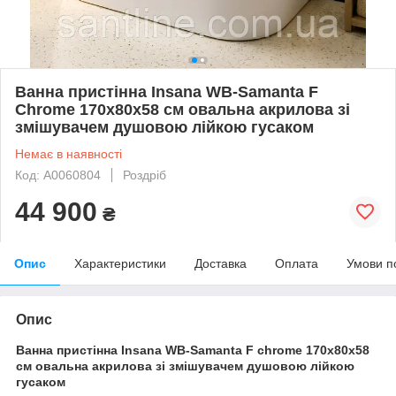
Ванна пристінна Insana WB-Samanta F
Chrome 170х80х58 см овальна акрилова зі
змішувачем душовою лійкою гусаком
Немає в наявності
Код: А0060804
Роздріб
44 900
₴
Опис
Характеристики
Доставка
Оплата
Умови п
Опис
Ванна пристінна Insana WB-Samanta F chrome 170х80х58
см овальна акрилова зі змішувачем душовою лійкою
гусаком