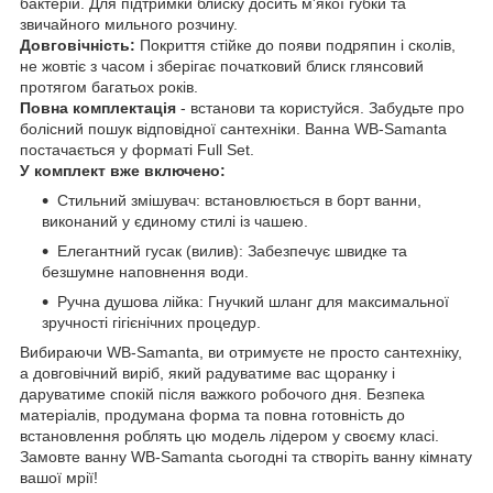
бактерій. Для підтримки блиску досить м'якої губки та
звичайного мильного розчину.
Довговічність:
Покриття стійке до появи подряпин і сколів,
не жовтіє з часом і зберігає початковий блиск глянсовий
протягом багатьох років.
Повна комплектація
- встанови та користуйся. Забудьте про
болісний пошук відповідної сантехніки. Ванна WB-Samanta
постачається у форматі Full Set.
У комплект вже включено:
Стильний змішувач: встановлюється в борт ванни,
виконаний у єдиному стилі із чашею.
Елегантний гусак (вилив): Забезпечує швидке та
безшумне наповнення води.
Ручна душова лійка: Гнучкий шланг для максимальної
зручності гігієнічних процедур.
Вибираючи WB-Samanta, ви отримуєте не просто сантехніку,
а довговічний виріб, який радуватиме вас щоранку і
даруватиме спокій після важкого робочого дня. Безпека
матеріалів, продумана форма та повна готовність до
встановлення роблять цю модель лідером у своєму класі.
Замовте ванну WB-Samanta сьогодні та створіть ванну кімнату
вашої мрії!