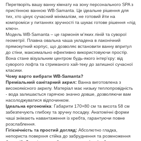
Перетворіть вашу ванну кімнату на зону персонального SPA з
пристінною ванною WB-Samanta. Це ідеальне рішення для
тих, хто цінує сучасний мінімалізм, не готовий йти на
компроміси у питаннях зручності та шукає готове рішення «під
ключ».
Модель WB-Samanta – це гармонія м'яких ліній та суворої
геометрії. Плавна овальна чаша укладена в лаконічний
прямокутний корпус, що дозволяє встановити ванну впритул
до стіни, максимально ефективно використовуючи простір.
Вона стане візуальним центром будь-якого інтер'єру: від
суворого лофта та стриманого хай-теку до затишної сучасної
класики.
Чому варто вибрати WB-Samanta?
Преміальний санітарний акрил:
Ванна виготовлена ​​з
високоякісного акрилу. Матеріал має низьку теплопровідність
- вода залишається гарячою значно довше, дозволяючи вам
насолоджуватися відпочинком.
Ідеальна ергономіка
: Габарити 170×80 см та висота 58 см
забезпечують глибоку та зручну посадку. Анатомічні форми
чаші знімають навантаження із хребта, гарантуючи повне
розслаблення.
Гігієнічність та простий догляд:
Абсолютно гладка,
непориста поверхня стійка до забруднення та розмноження