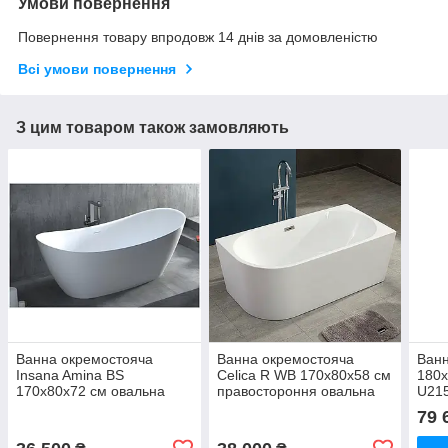
Умови повернення
Повернення товару впродовж 14 днів за домовленістю
Всі умови повернення
З цим товаром також замовляють
Ванна окремостояча
Ванна окремостояча
Ванн
Insana Amina BS
Celica R WB 170х80х58 см
180х
170х80х72 см овальна
правостороння овальна
U215
акрилова з сифоном і
акрилова
зміш
79 
ніжками