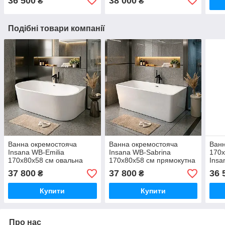
36 500
38 000
₴
₴
Подібні товари компанії
Ванна окремостояча
Ванна окремостояча
Ванн
Insana WB-Emilia
Insana WB-Sabrina
170х
170х80х58 см овальна
170х80х58 см прямокутна
Insa
акрилова з ніжками і
акрилова з ніжками і
сифо
37 800
37 800
36 
₴
₴
сифоном
сифоном
Купити
Купити
Про нас