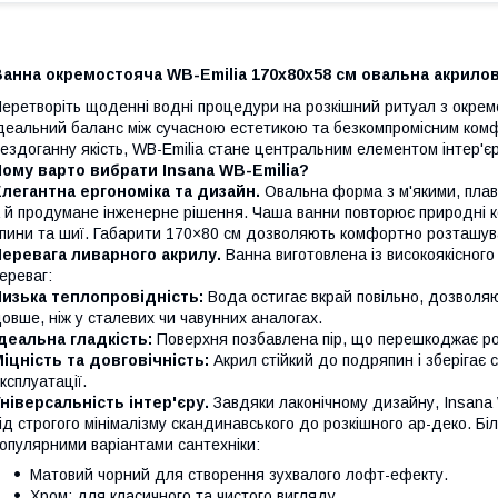
анна окремостояча WB-Emilia 170х80х58 см овальна акрилов
еретворіть щоденні водні процедури на розкішний ритуал з окрем
деальний баланс між сучасною естетикою та безкомпромісним комфо
ездоганну якість, WB-Emilia стане центральним елементом інтер'є
ому варто вибрати Insana WB-Emilia?
легантна ергономіка та дизайн.
Овальна форма з м'якими, плавн
 й продумане інженерне рішення. Чаша ванни повторює природні к
пини та шиї. Габарити 170×80 см дозволяють комфортно розташува
еревага ливарного акрилу.
Ванна виготовлена ​​із високоякісно
ереваг:
Низька теплопровідність:
Вода остигає вкрай повільно, дозволяю
овше, ніж у сталевих чи чавунних аналогах.
деальна гладкість:
Поверхня позбавлена ​​пір, що перешкоджає р
іцність та довговічність:
Акрил стійкий до подряпин і зберігає с
ксплуатації.
ніверсальність інтер'єру.
Завдяки лаконічному дизайну, Insana W
ід строгого мінімалізму скандинавського до розкішного ар-деко. Б
опулярними варіантами сантехніки:
Матовий чорний для створення зухвалого лофт-ефекту.
Хром: для класичного та чистого вигляду.