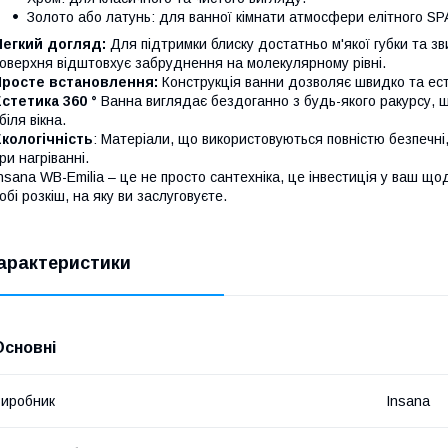
Золото або латунь: для ванної кімнати атмосфери елітного SP
Легкий догляд:
Для підтримки блиску достатньо м'якої губки та з
оверхня відштовхує забруднення на молекулярному рівні.
Просте встановлення:
Конструкція ванни дозволяє швидко та ест
стетика 360 °
Ванна виглядає бездоганно з будь-якого ракурсу, що
 біля вікна.
кологічність
: Матеріали, що використовуються повністю безпечні,
ри нагріванні.
nsana WB-Emilia – це не просто сантехніка, це інвестиція у ваш щ
обі розкіш, на яку ви заслуговуєте.
арактеристики
Основні
иробник
Insana