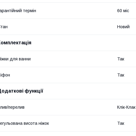
арантійний термін
60 міс
Стан
Новий
Комплектація
іжки для ванни
Так
Сіфон
Так
Додаткові функції
лив/перелив
Клік-Клак
егульована висота ніжок
Так