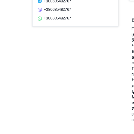
+380685482767
+380685482767
+380685482767
В
П
і
б
Ч
Е
а
с
П
п
д
І
М
е
У
в
п