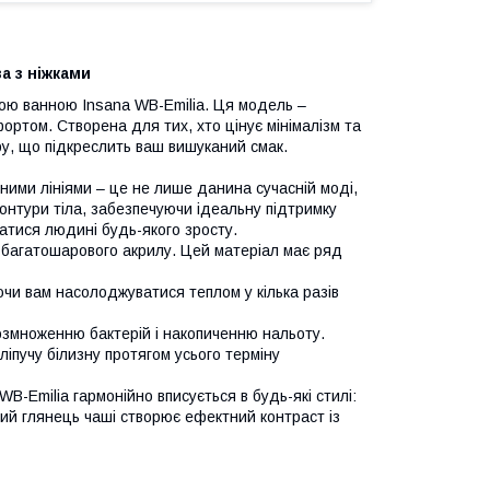
а з ніжками
ою ванною Insana WB-Emilia. Ця модель –
ртом. Створена для тих, хто цінує мінімалізм та
ру, що підкреслить ваш вишуканий смак.
ими лініями – це не лише данина сучасній моді,
онтури тіла, забезпечуючи ідеальну підтримку
тися людині будь-якого зросту.
го багатошарового акрилу. Цей матеріал має ряд
чи вам насолоджуватися теплом у кілька разів
озмноженню бактерій і накопиченню нальоту.
ліпучу білизну протягом усього терміну
B-Emilia гармонійно вписується в будь-які стилі:
ілий глянець чаші створює ефектний контраст із