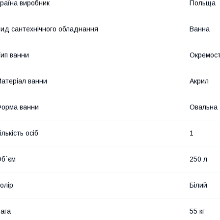
раїна виробник
Польща
ид сантехнічного обладнання
Ванна
ип ванни
Окремос
атеріал ванни
Акрил
орма ванни
Овальна
ількість осіб
1
б`єм
250 л
олір
Білий
ага
55 кг