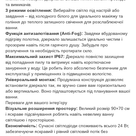
та вимикачів.
3 режими освітлення:
Вибирайте світло під настрій або
завдання – від холодного білого для ідеального макіяжу та
гоління до теплого затишного свічення для розслаблюючої
ванни.
Функція антизапотівання (Anti-Fog):
Завдяки вбудованому
підігріву полотна, дзеркало залишається ідеально чистим і
прозорим навіть після гарячого душу. Забудьте про
розлучення та необхідність протирати скло.
Максимальний захист IP67:
Дзеркало повністю захищене
від попадання пилу та витримує навіть короткочасне
занурення у воду. Це робить його абсолютно безпечним для
експлуатації у приміщеннях із підвищеною вологістю.
Універсальний монтаж:
Продумана конструкція дозволяє
встановити дзеркало так, як зручно саме вам горизонтально
або вертикально. Воно підлаштовується під планування вашої
ванни.
Переваги для вашого інтер'єру
Візуальне розширення простору:
Великий розмір 90×70 см
і яскраве підсвічування роблять навіть невелику ванну
світлішою і просторішою.
Економічність:
Сучасні світлодіоди споживають всього 24 Вт,
забезпечуючи яскравий і рівний світловий потік без