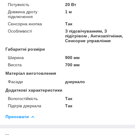
Потужність
20 Вт
Довжина дроту
1 м
підключення
Сенсорна кнопка
Так
Особливості
З підсвічуванням, З
підігрівом , Антизапітніння,
Сенсорне управління
Габаритні розміри
Ширина
900 мм
Висота
700 мм
Матеріал виготовлення
Фасади
дзеркало
Додаткові характеристики
Вологостійкість
Так
Підігрів дзеркала
Так
Приховати