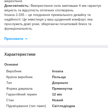
мерехтіння.
Довговічність:
Використання скла завтовшки 4 мм гарантує
міцність та відсутність оптичних спотворень.
Insana J-335 – це поєднання преміального дизайну та
надійності. Це інвестиція у ваш щоденний комфорт, яка
прослужить довгі роки, зберігаючи початковий блиск та
функціональність.
Приховати
Характеристики
Основні
Виробник
Insana
Країна виробник
Польща
Тип
Дзеркало
Форма дзеркала
Прямокутна
Гарантійний термін
12 міс
Стан
Новий
Підсвічування (тип ламп)
Світлодіодна