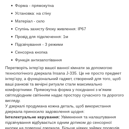
Форма - прямокутна
Установка: на стіну
Матеріал - скло
Ступінь захисту блоку живлення: IP67
Провід для підключення: 1м
Підсвічування - 3 режими
Сенсорна кнопка
Функція антизапотівання
Перетворіть інтер'єр вашої ванної кімнати за допомогою
технологічного дзеркала Insana J-335. Це не просто предмет
інтер'єру, а функціональний гаджет, створений для того, щоб
ваші ранкові та вечірні ритуали стали максимально
комфортними. Прямокутна форма у поєднанні з м'яким
світлодіодним світінням надає простору сучасного та дорогого
вигляду.
У дзеркалі продумана кожна деталь, щоб використання
дзеркала приносило задоволення щодня:
Інтелектуальне керування:
Увімкнення та налаштування
підсвічування відбувається одним дотиком до сенсорної
кнопки на поверхні дзеркала. Більше ніяких зайвих проводів