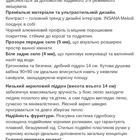
здійснюється за допомогою надійного 3-х режимного
змішувача.
Преміальні матеріали та ультрастильний дизайн.
Контраст – головний тренд у дизайні інтер'єрів. INSANA Melodi
поєднує в собі:
Чорний алюмінієвий профіль із міцним порошковим
покриттям, стійким до корозії та подряпин.
Прозоре переднє скло (5 мм),
що візуально розширює
простір ванної кімнати.
Біле заднє скло (4 мм),
що приховує комунікації та вапняний
наліт від води.
Ергономіка та безпека: дрібний піддон 14 см. Кутова душова
кабіна 90×90 см ідеально вписується навіть у невеликі
санвузли, заощаджуючи корисну площу.
Низький акриловий піддон (висота всього 14 см)
забезпечує максимальну зручність: у бокс легко заходити
людям похилого віку та дітям, а сам піддон виглядає легко,
сучасно та мінімалістично. Якісний акрил швидко
прогрівається та довго зберігає тепло.
Надійність фурнітури.
Розсувна система гідробоксу
оснащена подвійними чорними роликами, що гарантують
плавний, безшумний хід. Стильні подвійні пластикові ручки у
чорному кольорі ідеально доповнюють загальну концепцію.
Головні переваги моделі: