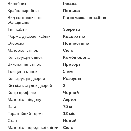
Виробник
Insana
Країна виробник
Польща
Вид сантехнічного
Гідромасажна кабіна
обладнання
Тип кабіни
Закрита
Форма душової кабіни
Квадратна
Огорожа
Повностінне
Матеріал стінок
Скло
Конструкція стінок
Комбінована
Виконання стінок
Прозорі
Товщина стінок
5 мм
Конструкція дверей
Розсувні
Кількість стулок дверей
2
Колір профілю
Чорний
Матеріал піддону
Акрил
Вага
75 кг
Гарантійний термін
12 міс
Стан
Новий
Матеріал передньої стінки
Скло