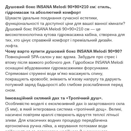
Душовий бокс INSANA Melodi 90×90×210 см: стиль,
гідромасаж та абсолютний комфорт
Шукаєте ідеальне поєднання сучасної естетики,
функціональності та доступної ціни для вашої ванної кімнати?
Душовий бокс INSANA Melodi 90×90×210 см — це
високотехнологічна кутова гідромасажна кабіна, створена для
тих, хто цінує справжній комфорт і преміальний дизайн.
лофта.
Чому варто купити душовий бокс INSANA Melodi 90×90?
Повноцінний SPA-салон у вас вдома. Забудьте про стрес і
втому після важкого робочого дня. Гідробокси INSANA Melodi
оснащені вбудованими гідромасажними форсунками.
Спрямовані струмені води м'яко масажують спину,
покращують кровообіг, знімають м'язову напругу та дарують
потужний заряд бадьорості або глибоке розслаблення перед
сном.
Інноваційний скляний дах та «Тропічний душ».
Особливістю моделі є ексклюзивний дах із загартованого скла
(5 мм), в який інтегрована система «тропічний дощ». Великі,
насичені повітрям краплі створюють відчуття теплої літньої
зливи. Для класичних водних процедур передбачена
ергономічна ручна лійка, а керування потоками води