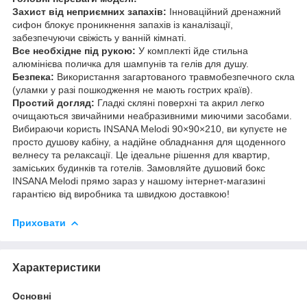
Захист від неприємних запахів:
Інноваційний дренажний
сифон блокує проникнення запахів із каналізації,
забезпечуючи свіжість у ванній кімнаті.
Все необхідне під рукою:
У комплекті йде стильна
алюмінієва поличка для шампунів та гелів для душу.
Безпека:
Використання загартованого травмобезпечного скла
(уламки у разі пошкодження не мають гострих країв).
Простий догляд:
Гладкі скляні поверхні та акрил легко
очищаються звичайними неабразивними миючими засобами.
Вибираючи користь INSANA Melodi 90×90×210, ви купуєте не
просто душову кабіну, а надійне обладнання для щоденного
велнесу та релаксації. Це ідеальне рішення для квартир,
заміських будинків та готелів. Замовляйте душовий бокс
INSANA Melodi прямо зараз у нашому інтернет-магазині
гарантією від виробника та швидкою доставкою!
Приховати
Характеристики
Основні