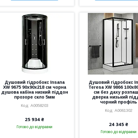
Душовий гідробокс Insana
Душовий гідробокс I
XW 9675 90х90х218 см чорна
Teresa XW 9866 100х8
душова кабіна низкий піддон
см без даху розпа
прозоре скло 5мм
дверка низький під
чорний профіль
А0058203
А0061302
25 934 ₴
24 345 ₴
Готово до відправки
Готово до відправки