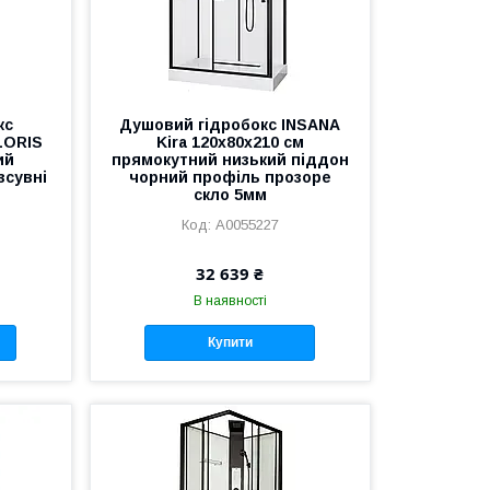
кс
Душовий гідробокс INSANA
FLORIS
Kira 120х80х210 см
ий
прямокутний низький піддон
зсувні
чорний профіль прозоре
скло 5мм
А0055227
32 639 ₴
В наявності
Купити