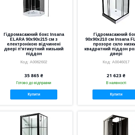
Гідромасажний бокс Insana
Гідромасажний бо
ELARA 90х90х215 см з
90x90x210 см Insana 
електронікою відчинені
прозоре скло низк
двері п'ятикутний низький
квадратний піддон ро
піддон
двері
А0062602
А0046017
35 865 ₴
21 623 ₴
Готово до відправки
В наявності
Купити
Купити