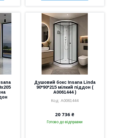
nsana
Душовий бокс Insana Linda
0х205
90*90*215 мілкий піддон (
шна
А0061444 )
дон
А0061444
20 736 ₴
Готово до відправки