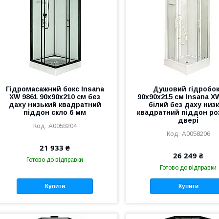
Гідромасажний бокс Insana
Душовий гідробо
XW 9861 90х90х210 см без
90х90х215 см Insana X
даху низький квадратний
білий без даху низ
піддон скло 6 мм
квадратний піддон ро
двері
А0058204
А0058206
21 933 ₴
26 249 ₴
Готово до відправки
Готово до відправки
Купити
Купити