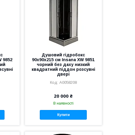
кс
Душовий гідробокс
W 9852
90х90х215 см Insana XW 9851
кий
чорний без даху низкий
зсувні
квадратний піддон розсувні
двері
А0058208
20 000 ₴
В наявності
Купити