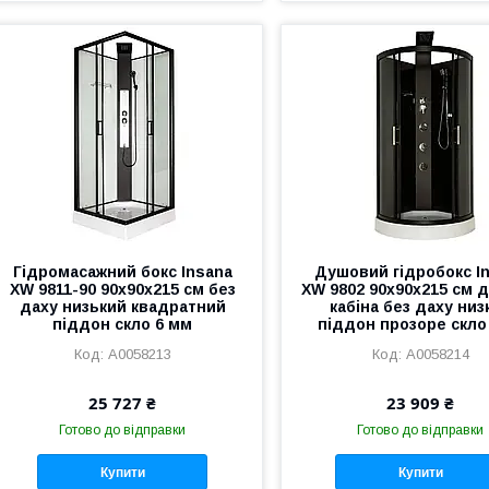
Гідромасажний бокс Insana
Душовий гідробокс I
XW 9811-90 90х90х215 см без
XW 9802 90х90х215 см 
даху низький квадратний
кабіна без даху низ
піддон скло 6 мм
піддон прозоре скло
А0058213
А0058214
25 727 ₴
23 909 ₴
Готово до відправки
Готово до відправки
Купити
Купити