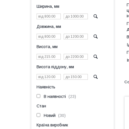
П
Ширина, мм
ц
і
П
Довжина, мм
д
В
І
Висота, мм
П
I
Висота піддону, мм
Наявність
В наявності
23
Стан
Новий
30
Країна виробник