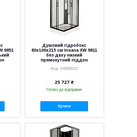
кс
Душовий гідробокс
W 9851
80х100х215 см Insana XW 9811
ький
без даху низкий
он
прямокутний піддон
А0058212
25 727 ₴
Готово до відправки
Купити