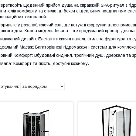
еретворіть щоденний прийом душа на справжній SPA-ритуал з гід
інителів комфорту та стилю, ці бокси є ідеальним поєднанням елег
нноваційних технологій.
ориньте у розслаблюючий світ, де потужні форсунки цілеспрямован
овгого дня. Кожна модель Insana – це продуманий простір для ваш
ишуканий дизайн: Елегантні скляні панелі, стильна фурнітура та с
деальний Масаж: Багаторівневі гідромасажні системи для комплек
овний Комфорт: Вбудовані сидіння, тропічний душ, дзеркала та зр
nsana: Комфорт та якість, доступні кожному.