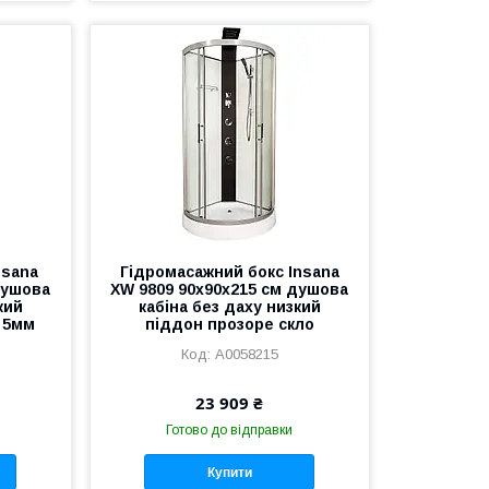
nsana
Гідромасажний бокс Insana
душова
XW 9809 90х90х215 см душова
кий
кабіна без даху низкий
 5мм
піддон прозоре скло
А0058215
23 909 ₴
Готово до відправки
Купити