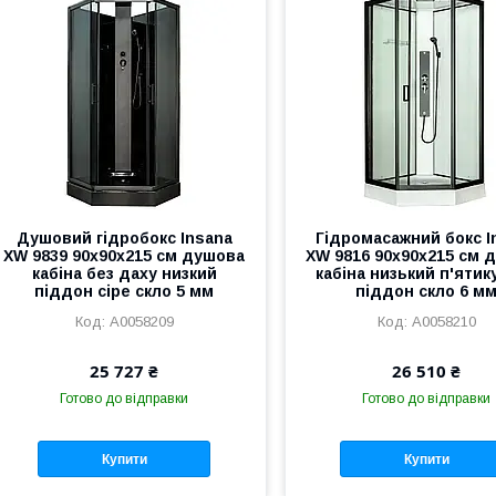
Душовий гідробокс Insana
Гідромасажний бокс I
XW 9839 90х90х215 см душова
XW 9816 90х90х215 см 
кабіна без даху низкий
кабіна низький п'ятик
піддон сіре скло 5 мм
піддон скло 6 м
А0058209
А0058210
25 727 ₴
26 510 ₴
Готово до відправки
Готово до відправки
Купити
Купити