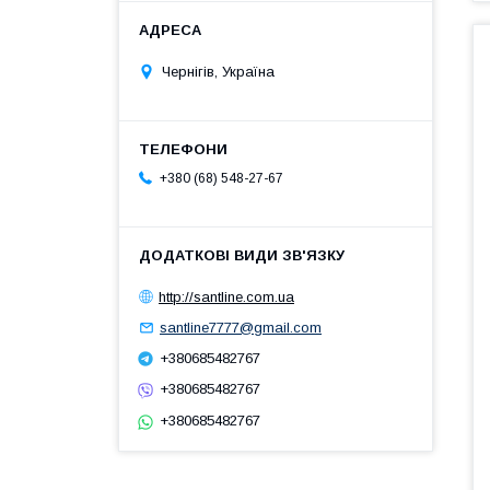
Чернігів, Україна
+380 (68) 548-27-67
http://santline.com.ua
santline7777@gmail.com
+380685482767
+380685482767
+380685482767