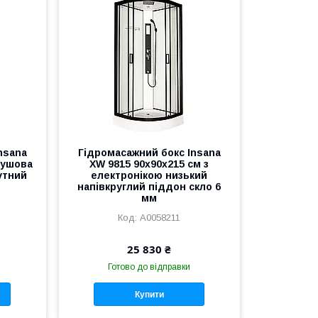
nsana
Гідромасажний бокс Insana
душова
XW 9815 90х90х215 см з
утний
електронікою низький
м
напівкруглий піддон скло 6
мм
А0058211
25 830 ₴
Готово до відправки
Купити