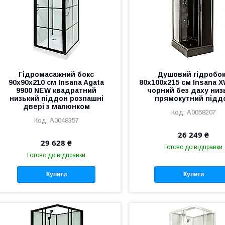
Гідромасажний бокс
Душовий гідробо
90x90x210 см Insana Agata
80х100х215 см Insana X
9900 NEW квадратний
чорний без даху низ
низький піддон розпашні
прямокутний підд
двері з малюнком
А0058207
А0048357
26 249 ₴
29 628 ₴
Готово до відправки
Готово до відправки
Купити
Купити